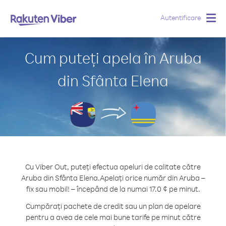
Autentificare
Togg
navig
Cum puteți apela în Aruba
din Sfânta Elena
Cu Viber Out, puteți efectua apeluri de calitate către
Aruba din Sfânta Elena.
Apelați orice număr din Aruba –
fix sau mobil! – începând de la numai 17.0 ¢ pe minut.
Cumpărați pachete de credit sau un plan de apelare
pentru a avea de cele mai bune tarife pe minut către