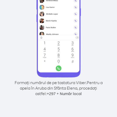
Formați numărul de pe tastatura Viber.
Pentru a
apela în Aruba din Sfânta Elena, procedați
astfel:
+
+
297
Număr local