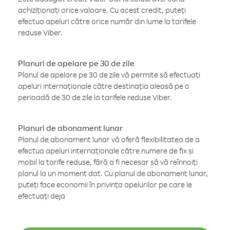
achiziționați orice valoare. Cu acest credit, puteți
efectua apeluri către orice număr din lume la tarifele
reduse Viber.
Planuri de apelare pe 30 de zile
Planul de apelare pe 30 de zile vă permite să efectuați
apeluri internaționale către destinația aleasă pe o
perioadă de 30 de zile la tarifele reduse Viber.
Planuri de abonament lunar
Planul de abonament lunar vă oferă flexibilitatea de a
efectua apeluri internaționale către numere de fix și
mobil la tarife reduse, fără a fi necesar să vă reînnoiți
planul la un moment dat. Cu planul de abonament lunar,
puteți face economii în privința apelurilor pe care le
efectuați deja