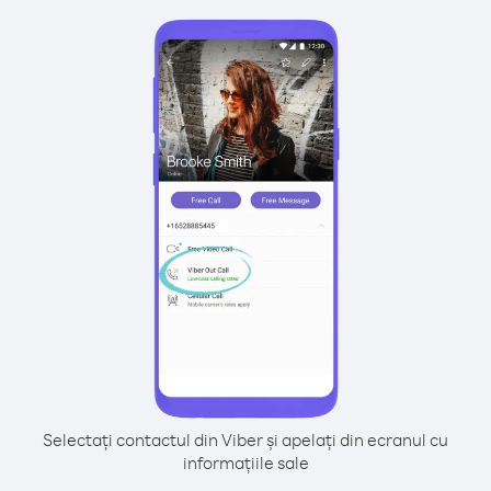
Selectați contactul din Viber și apelați din ecranul cu
informațiile sale