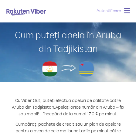
Autentificare
Togg
navig
Cum puteți apela în Aruba
din Tadjikistan
Cu Viber Out, puteți efectua apeluri de calitate către
Aruba din Tadjikistan.
Apelați orice număr din Aruba – fix
sau mobil! – începând de la numai 17.0 ¢ pe minut.
Cumpărați pachete de credit sau un plan de apelare
pentru a avea de cele mai bune tarife pe minut către