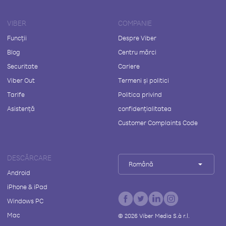
VIBER
COMPANIE
Funcții
Despre Viber
Blog
Centru mărci
Securitate
Cariere
Viber Out
Termeni și politici
Tarife
Politica privind
Asistență
confidențialitatea
Customer Complaints Code
DESCĂRCARE
Română
Android
iPhone & iPad
Windows PC
Mac
©
2026
Viber Media S.à r.l.