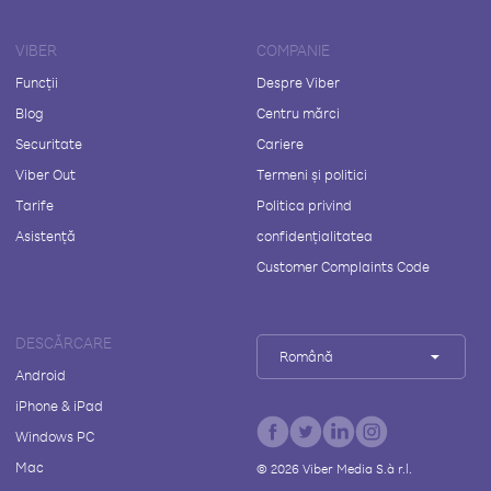
VIBER
COMPANIE
Funcții
Despre Viber
Blog
Centru mărci
Securitate
Cariere
Viber Out
Termeni și politici
Tarife
Politica privind
Asistență
confidențialitatea
Customer Complaints Code
DESCĂRCARE
Română
Android
iPhone & iPad
Windows PC
Mac
©
2026
Viber Media S.à r.l.