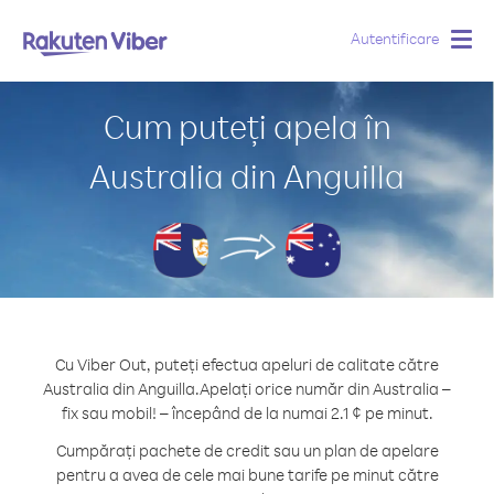
Autentificare
Togg
navig
Cum puteți apela în
Australia din Anguilla
Cu Viber Out, puteți efectua apeluri de calitate către
Australia din Anguilla.
Apelați orice număr din Australia –
fix sau mobil! – începând de la numai 2.1 ¢ pe minut.
Cumpărați pachete de credit sau un plan de apelare
pentru a avea de cele mai bune tarife pe minut către