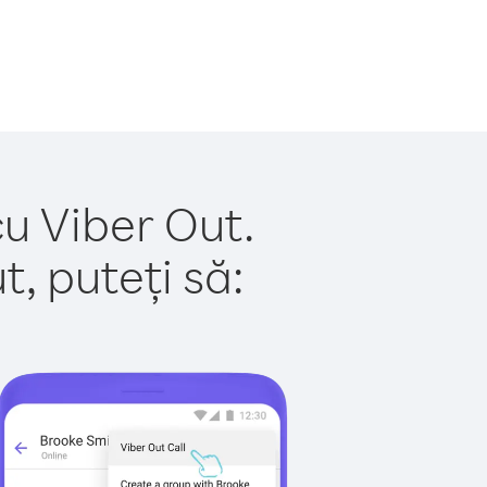
cu Viber Out.
, puteți să: