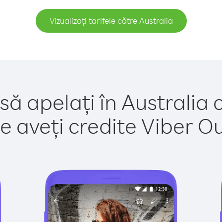
Vizualizați tarifele către Australia
să apelați în Australia 
e aveți credite Viber Out