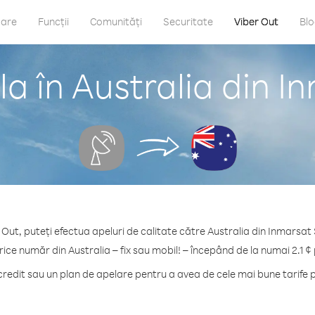
care
Funcții
Comunități
Securitate
Viber Out
Bl
a în Australia din In
 Out, puteți efectua apeluri de calitate către Australia din Inmarsat S
rice număr din Australia – fix sau mobil! – începând de la numai 2.1 ¢
edit sau un plan de apelare pentru a avea de cele mai bune tarife p