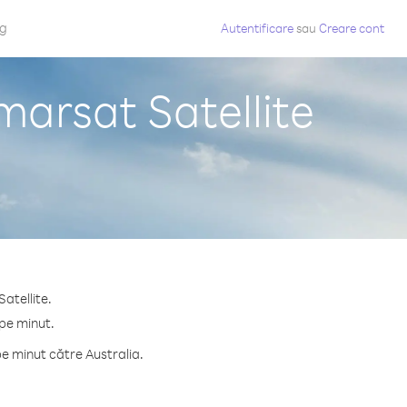
og
Autentificare
sau
Creare cont
marsat Satellite
atellite.
 pe minut.
e minut către Australia.