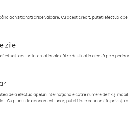
când achiziționați orice valoare. Cu acest credit, puteți efectua ape
e zile
efectuați apeluri internaționale către destinația aleasă pe o perioadă
ar
tea de a efectua apeluri internaționale către numere de fix și mobil la
at. Cu planul de abonament lunar, puteți face economii în privința ap