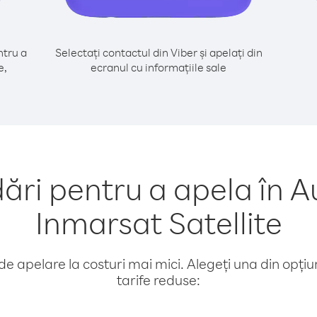
tru a
Selectați contactul din Viber și apelați din
e,
ecranul cu informațiile sale
i pentru a apela în Au
Inmarsat Satellite
e apelare la costuri mai mici. Alegeți una din opțiuni
tarife reduse: