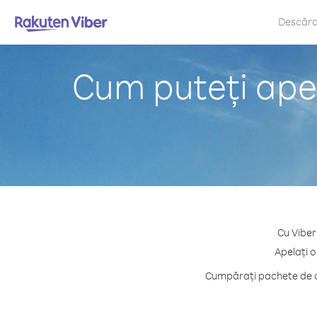
Descăr
Cum puteți apel
Cu Viber
Apelați o
Cumpărați pachete de cr