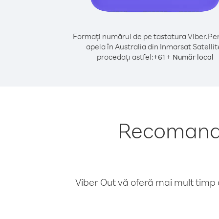
Formați numărul de pe tastatura Viber.
Pen
apela în Australia din Inmarsat Satellit
procedați astfel:
+
+
61
Număr local
Recomandăr
Viber Out vă oferă mai mult timp d