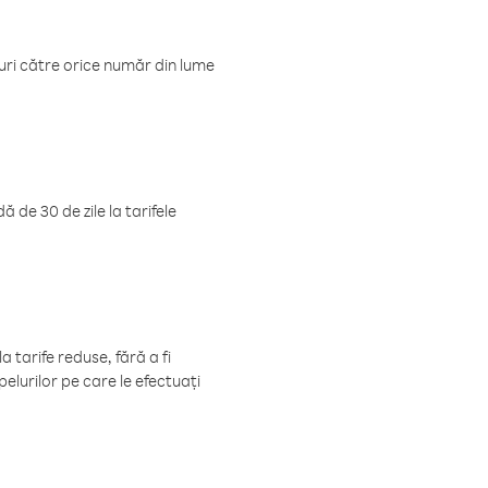
luri către orice număr din lume
 de 30 de zile la tarifele
 tarife reduse, fără a fi
elurilor pe care le efectuați