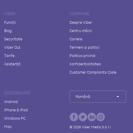
VIBER
COMPANIE
Funcții
Despre Viber
Blog
Centru mărci
Securitate
Cariere
Viber Out
Termeni și politici
Tarife
Politica privind
Asistență
confidențialitatea
Customer Complaints Code
DESCĂRCARE
Română
Android
iPhone & iPad
Windows PC
Mac
©
2026
Viber Media S.à r.l.