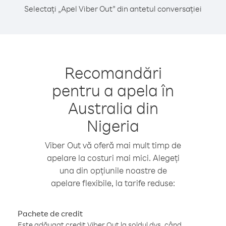
Selectați „Apel Viber Out” din antetul conversației
Recomandări
pentru a apela în
Australia din
Nigeria
Viber Out vă oferă mai mult timp de
apelare la costuri mai mici. Alegeți
una din opțiunile noastre de
apelare flexibile, la tarife reduse:
Pachete de credit
Este adăugat credit Viber Out la soldul dvs. când