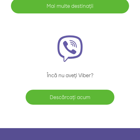
Mai multe destinații
Încă nu aveți Viber?
Descărcați acum