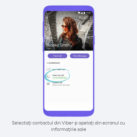
Selectați contactul din Viber și apelați din ecranul cu
informațiile sale