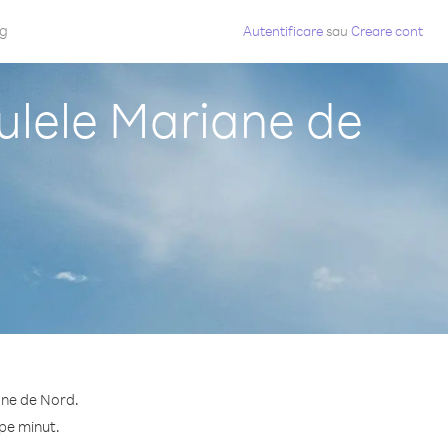
og
Autentificare
sau
Creare cont
sulele Mariane de
iane de Nord.
 pe minut.