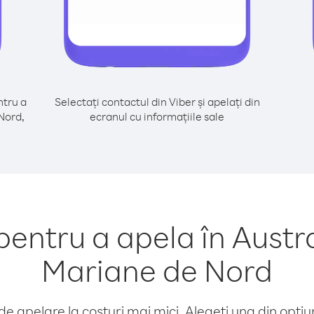
tru a
Selectați contactul din Viber și apelați din
 Nord,
ecranul cu informațiile sale
ntru a apela în Austral
Mariane de Nord
e apelare la costuri mai mici. Alegeți una din opțiuni