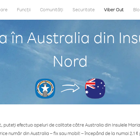
care
Funcții
Comunități
Securitate
Viber Out
Bl
 în Australia din In
Nord
, puteți efectua apeluri de calitate către Australia din Insulele Mar
rice număr din Australia – fix sau mobil! – începând de la numai 2.1 ¢