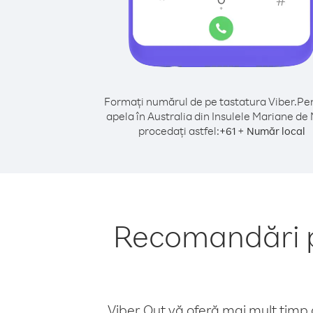
Formați numărul de pe tastatura Viber.
Pen
apela în Australia din Insulele Mariane de
procedați astfel:
+
+
61
Număr local
Recomandări pe
Viber Out vă oferă mai mult timp d