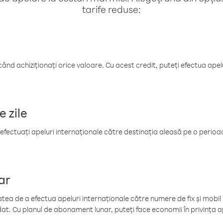
tarife reduse:
când achiziționați orice valoare. Cu acest credit, puteți efectua ape
e zile
efectuați apeluri internaționale către destinația aleasă pe o perioadă
ar
tea de a efectua apeluri internaționale către numere de fix și mobil la
at. Cu planul de abonament lunar, puteți face economii în privința ap