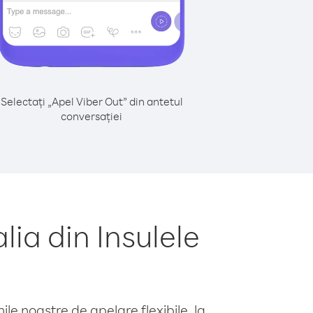
Selectați „Apel Viber Out” din antetul
conversației
ia din Insulele
le noastre de apelare flexibile, la