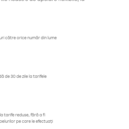
luri către orice număr din lume
 de 30 de zile la tarifele
 tarife reduse, fără a fi
elurilor pe care le efectuați