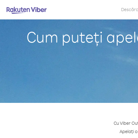
Descăr
Cum puteți apela
Cu Viber Out
Apelați o