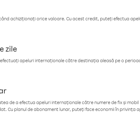
când achiziționați orice valoare. Cu acest credit, puteți efectua ape
e zile
efectuați apeluri internaționale către destinația aleasă pe o perioadă
ar
tea de a efectua apeluri internaționale către numere de fix și mobil la
at. Cu planul de abonament lunar, puteți face economii în privința ap