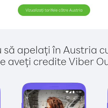
Vizualizați tarifele către Austria
 să apelați în Austria c
e aveți credite Viber Out