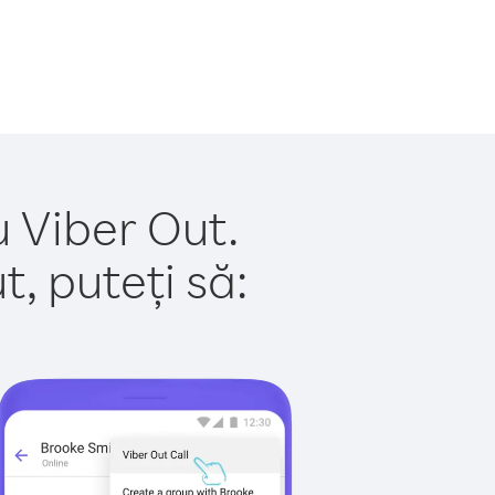
u Viber Out.
, puteți să: