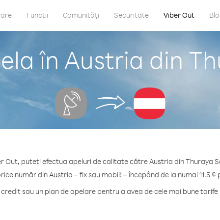
care
Funcții
Comunități
Securitate
Viber Out
Bl
la în Austria din Th
r Out, puteți efectua apeluri de calitate către Austria din Thuraya Sa
orice număr din Austria – fix sau mobil! – începând de la numai 11.5 ¢ 
redit sau un plan de apelare pentru a avea de cele mai bune tarife 