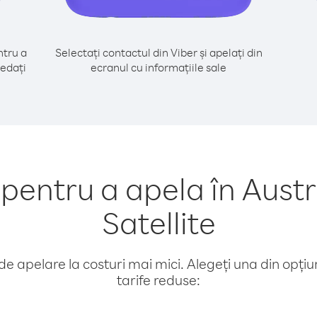
tru a
Selectați contactul din Viber și apelați din
cedați
ecranul cu informațiile sale
entru a apela în Austr
Satellite
e apelare la costuri mai mici. Alegeți una din opțiuni
tarife reduse: