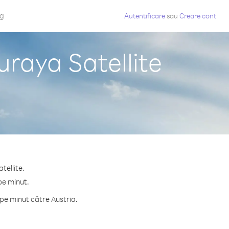
og
Autentificare
sau
Creare cont
uraya Satellite
tellite.
pe minut.
pe minut către Austria.