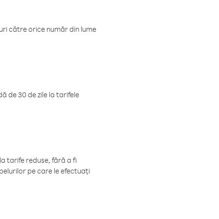
luri către orice număr din lume
 de 30 de zile la tarifele
 tarife reduse, fără a fi
elurilor pe care le efectuați