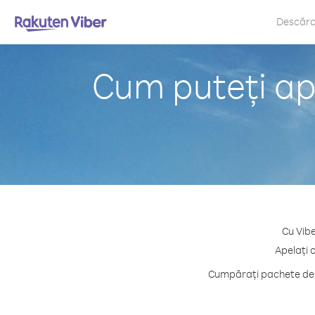
Descăr
Cum puteți ape
Cu Vibe
Apelați 
Cumpărați pachete de c