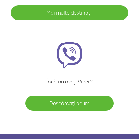
Mai multe destinații
Încă nu aveți Viber?
Descărcați acum