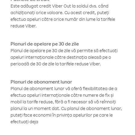
Este adăugat credit Viber Out la soldul dvs. când
achiziționați orice valoare. Cu acest credit, puteți
efectua apeluri către orice număr din lume la tarifele
reduse Viber.
Planuri de apelare pe 30 de zile
Planul de apelare pe 30 de zile vă permite să efectuați
apeluri internaționale către destinația aleasă pe o
perioadă de 30 de zile la tarifele reduse Viber.
Planuri de abonament lunar
Planul de abonament lunar vă oferă flexibilitatea de a
efectua apeluri internaționale către numere de fix și
mobil la tarife reduse, fără a fi necesar să vă reînnoiți
planul la un moment dat. Cu planul de abonament lunar,
puteți face economii în privința apelurilor pe care le
efectuați deja