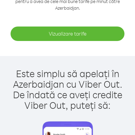
pentru a avea de cele mai bune tarife pe minut către
Azerbaidjan.
Vizualizare tarife
Este simplu să apelați în
Azerbaidjan cu Viber Out.
De îndată ce aveți credite
Viber Out, puteți să: