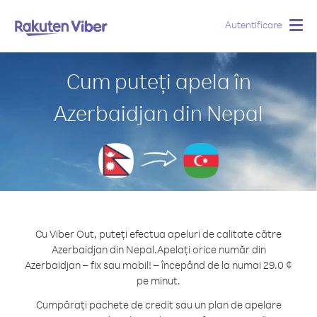
Autentificare
Togg
navig
Cum puteți apela în
Azerbaidjan din Nepal
Cu Viber Out, puteți efectua apeluri de calitate către
Azerbaidjan din Nepal.
Apelați orice număr din
Azerbaidjan – fix sau mobil! – începând de la numai 29.0 ¢
pe minut.
Cumpărați pachete de credit sau un plan de apelare