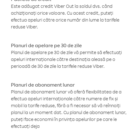
Este adăugat credit Viber Out la soldul dvs. când
achiziționați orice valoare. Cu acest credit, puteți
efectua apeluri către orice număr din lume la tarifele
reduse Viber.
Planuri de apelare pe 30 de zile
Planul de apelare pe 30 de zile vă permite să efectuați
apeluri internaționale către destinația aleasă pe o
perioadă de 30 de zile la tarifele reduse Viber.
Planuri de abonament lunar
Planul de abonament lunar vă oferă flexibilitatea de a
efectua apeluri internaționale către numere de fix și
mobil la tarife reduse, fără a fi necesar să vă reînnoiți
planul la un moment dat. Cu planul de abonament lunar,
puteți face economii în privința apelurilor pe care le
efectuați deja