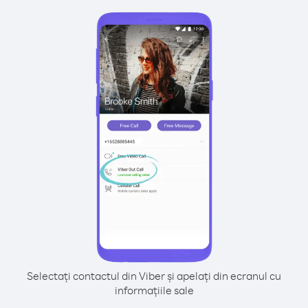
Selectați contactul din Viber și apelați din ecranul cu
informațiile sale