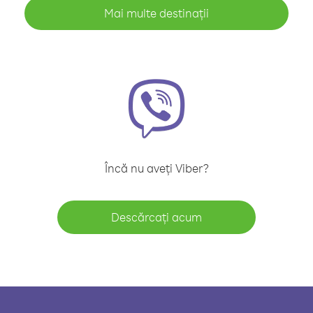
Mai multe destinații
Încă nu aveți Viber?
Descărcați acum