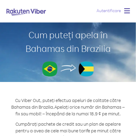
Autentificare
Togg
navig
Cum puteți apela în
Bahamas din Brazilia
Cu Viber Out, puteți efectua apeluri de calitate către
Bahamas din Brazilia.
Apelați orice număr din Bahamas –
fix sau mobil! – începând de la numai 18.9 ¢ pe minut.
Cumpărați pachete de credit sau un plan de apelare
pentru a avea de cele mai bune tarife pe minut către