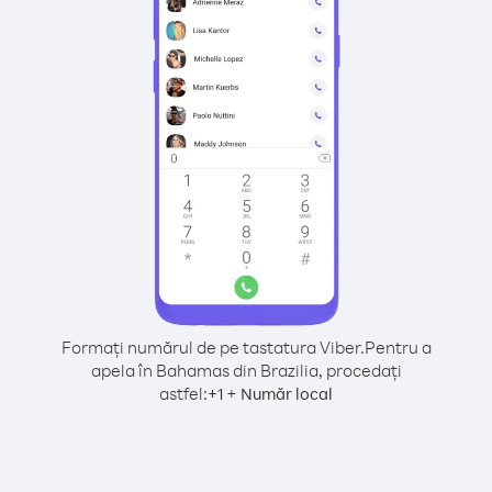
Formați numărul de pe tastatura Viber.
Pentru a
apela în Bahamas din Brazilia, procedați
astfel:
+
+
1
Număr local