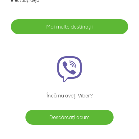
efectuați deja
Mai multe destinații
Încă nu aveți Viber?
Descărcați acum