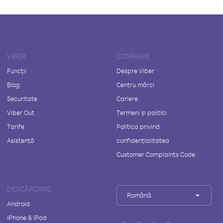
VIBER
COMPANIE
Funcții
Despre Viber
Blog
Centru mărci
Securitate
Cariere
Viber Out
Termeni și politici
Tarife
Politica privind
Asistență
confidențialitatea
Customer Complaints Code
DESCĂRCARE
Română
Android
iPhone & iPad