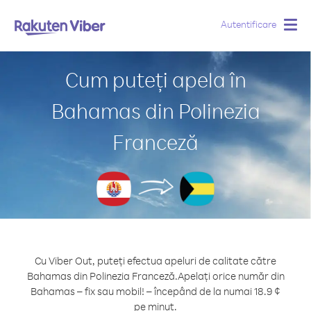
Autentificare
Togg
navig
Cum puteți apela în
Bahamas din Polinezia
Franceză
Cu Viber Out, puteți efectua apeluri de calitate către
Bahamas din Polinezia Franceză.
Apelați orice număr din
Bahamas – fix sau mobil! – începând de la numai 18.9 ¢
pe minut.