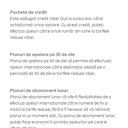
Pachete de credit
Este adăugat credit Viber Out la soldul dvs. când
achiziționați orice valoare. Cu acest credit, puteți
efectua apeluri către orice număr din lume la tarifele
reduse Viber.
Planuri de apelare pe 30 de zile
Planul de apelare pe 30 de zile vă permite să efectuați
apeluri internaționale către destinația aleasă pe o
perioadă de 30 de zile la tarifele reduse Viber.
Planuri de abonament lunar
Planul de abonament lunar vă oferă flexibilitatea de a
efectua apeluri internaționale către numere de fix și
mobil la tarife reduse, fără a fi necesar să vă reînnoiți
planul la un moment dat. Cu planul de abonament lunar,
puteți face economii în privința apelurilor pe care le