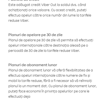
Este adăugat credit Viber Out la soldul dvs. când
achiziționați orice valoare. Cu acest credit, puteți
efectua apeluri către orice număr din lume la tarifele
reduse Viber.
Planuri de apelare pe 30 de zile
Planul de apelare pe 30 de zile vă permite să efectuați
apeluri internaționale către destinația aleasă pe o
perioadă de 30 de zile la tarifele reduse Viber.
Planuri de abonament lunar
Planul de abonament lunar vă oferă flexibilitatea de a
efectua apeluri internaționale către numere de fix și
mobil la tarife reduse, fără a fi necesar să vă reînnoiți
planul la un moment dat. Cu planul de abonament lunar,
puteți face economii în privința apelurilor pe care le
efectuați deja