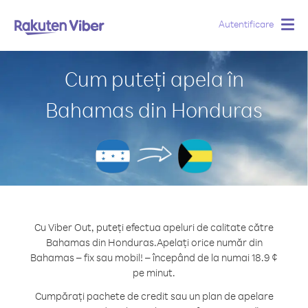
Autentificare
Togg
navig
Cum puteți apela în
Bahamas din Honduras
Cu Viber Out, puteți efectua apeluri de calitate către
Bahamas din Honduras.
Apelați orice număr din
Bahamas – fix sau mobil! – începând de la numai 18.9 ¢
pe minut.
Cumpărați pachete de credit sau un plan de apelare