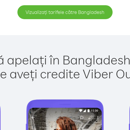
Vizualizați tarifele către Bangladesh
ă apelați în Bangladesh
e aveți credite Viber Out