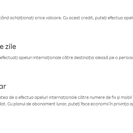
când achiziționați orice valoare. Cu acest credit, puteți efectua ape
e zile
efectuați apeluri internaționale către destinația aleasă pe o perioadă
ar
tea de a efectua apeluri internaționale către numere de fix și mobil la
at. Cu planul de abonament lunar, puteți face economii în privința ap