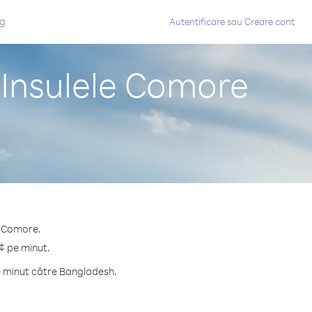
og
Autentificare
sau
Creare cont
 Insulele Comore
e Comore.
¢ pe minut.
e minut către Bangladesh.