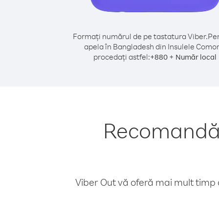
Formați numărul de pe tastatura Viber.
Pen
apela în Bangladesh din Insulele Comor
procedați astfel:
+
+
880
Număr local
Recomandări
Viber Out vă oferă mai mult timp d