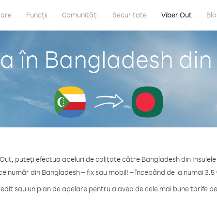
care
Funcții
Comunități
Securitate
Viber Out
Bl
a în Bangladesh din
 Out, puteți efectua apeluri de calitate către Bangladesh din Insulel
ice număr din Bangladesh – fix sau mobil! – începând de la numai 3.5 
dit sau un plan de apelare pentru a avea de cele mai bune tarife p