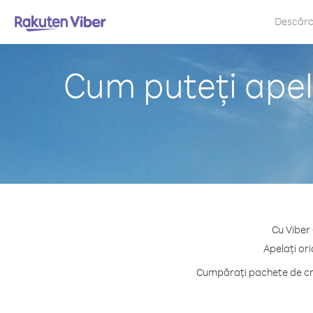
Descăr
Cum puteți apel
Cu Viber
Apelați or
Cumpărați pachete de cre