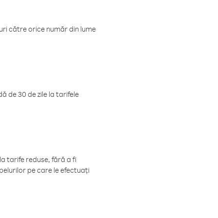
luri către orice număr din lume
 de 30 de zile la tarifele
 tarife reduse, fără a fi
elurilor pe care le efectuați