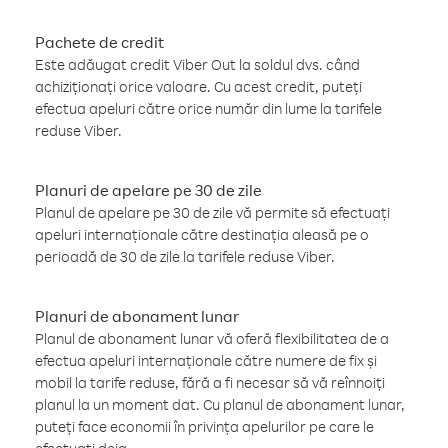
Pachete de credit
Este adăugat credit Viber Out la soldul dvs. când
achiziționați orice valoare. Cu acest credit, puteți
efectua apeluri către orice număr din lume la tarifele
reduse Viber.
Planuri de apelare pe 30 de zile
Planul de apelare pe 30 de zile vă permite să efectuați
apeluri internaționale către destinația aleasă pe o
perioadă de 30 de zile la tarifele reduse Viber.
Planuri de abonament lunar
Planul de abonament lunar vă oferă flexibilitatea de a
efectua apeluri internaționale către numere de fix și
mobil la tarife reduse, fără a fi necesar să vă reînnoiți
planul la un moment dat. Cu planul de abonament lunar,
puteți face economii în privința apelurilor pe care le