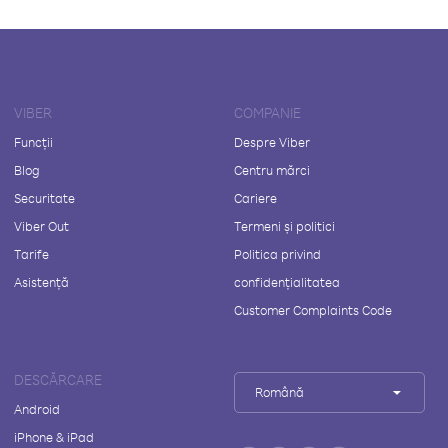
VIBER
COMPANIE
Funcții
Despre Viber
Blog
Centru mărci
Securitate
Cariere
Viber Out
Termeni și politici
Tarife
Politica privind
Asistență
confidențialitatea
Customer Complaints Code
DESCĂRCARE
Română
Android
iPhone & iPad