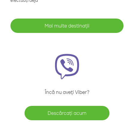
efectuați deja
Mai multe destinații
Încă nu aveți Viber?
Descărcați acum