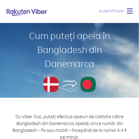
Autentificare
Togg
navig
Cum puteți apela în
Bangladesh din
Danemarca
Cu Viber Out, puteți efectua apeluri de calitate către
Bangladesh din Danemarca.
Apelați orice număr din
Bangladesh – fix sau mobil! – începând de la numai 4.4 ¢
pe minut.