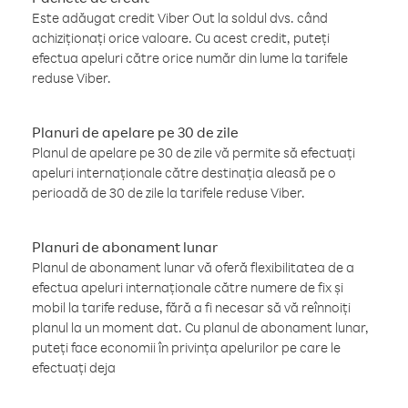
Este adăugat credit Viber Out la soldul dvs. când
achiziționați orice valoare. Cu acest credit, puteți
efectua apeluri către orice număr din lume la tarifele
reduse Viber.
Planuri de apelare pe 30 de zile
Planul de apelare pe 30 de zile vă permite să efectuați
apeluri internaționale către destinația aleasă pe o
perioadă de 30 de zile la tarifele reduse Viber.
Planuri de abonament lunar
Planul de abonament lunar vă oferă flexibilitatea de a
efectua apeluri internaționale către numere de fix și
mobil la tarife reduse, fără a fi necesar să vă reînnoiți
planul la un moment dat. Cu planul de abonament lunar,
puteți face economii în privința apelurilor pe care le
efectuați deja