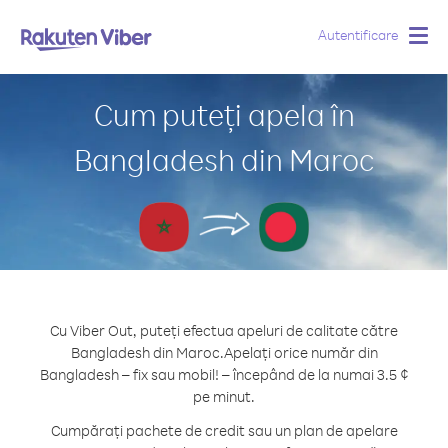
Autentificare
Togg
navig
Cum puteți apela în
Bangladesh din Maroc
Cu Viber Out, puteți efectua apeluri de calitate către
Bangladesh din Maroc.
Apelați orice număr din
Bangladesh – fix sau mobil! – începând de la numai 3.5 ¢
pe minut.
Cumpărați pachete de credit sau un plan de apelare