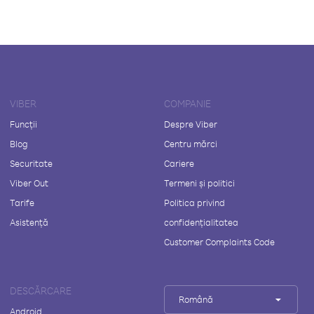
VIBER
COMPANIE
Funcții
Despre Viber
Blog
Centru mărci
Securitate
Cariere
Viber Out
Termeni și politici
Tarife
Politica privind
Asistență
confidențialitatea
Customer Complaints Code
DESCĂRCARE
Română
Android