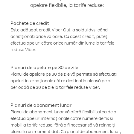
apelare flexibile, la tarife reduse:
Pachete de credit
Este adăugat credit Viber Out la soldul dvs. când
achiziționați orice valoare. Cu acest credit, puteți
efectua apeluri către orice număr din lume la tarifele
reduse Viber.
Planuri de apelare pe 30 de zile
Planul de apelare pe 30 de zile vă permite să efectuați
apeluri internaționale către destinația aleasă pe o
perioadă de 30 de zile la tarifele reduse Viber.
Planuri de abonament lunar
Planul de abonament lunar vă oferă flexibilitatea de a
efectua apeluri internaționale către numere de fix și
mobil la tarife reduse, fără a fi necesar să vă reînnoiți
planul la un moment dat. Cu planul de abonament lunar,