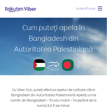
Autentificare
Togg
navig
Cum puteți apela în
Bangladesh din
Autoritatea Palestiniană
Cu Viber Out, puteți efectua apeluri de calitate către
Bangladesh din Autoritatea Palestiniană.
Apelați orice
număr din Bangladesh – fix sau mobil! – începând de la
numai 3.5 ¢ pe minut.