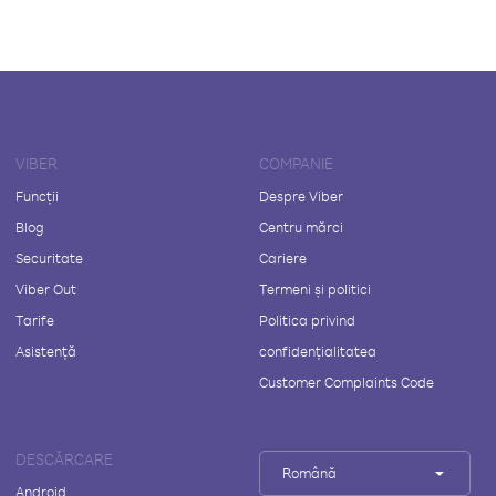
VIBER
COMPANIE
Funcții
Despre Viber
Blog
Centru mărci
Securitate
Cariere
Viber Out
Termeni și politici
Tarife
Politica privind
Asistență
confidențialitatea
Customer Complaints Code
DESCĂRCARE
Română
Android