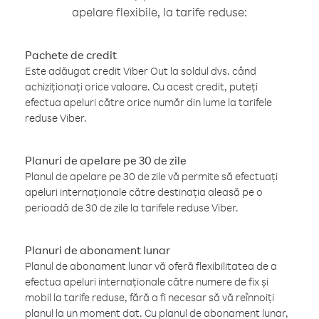
apelare flexibile, la tarife reduse:
Pachete de credit
Este adăugat credit Viber Out la soldul dvs. când
achiziționați orice valoare. Cu acest credit, puteți
efectua apeluri către orice număr din lume la tarifele
reduse Viber.
Planuri de apelare pe 30 de zile
Planul de apelare pe 30 de zile vă permite să efectuați
apeluri internaționale către destinația aleasă pe o
perioadă de 30 de zile la tarifele reduse Viber.
Planuri de abonament lunar
Planul de abonament lunar vă oferă flexibilitatea de a
efectua apeluri internaționale către numere de fix și
mobil la tarife reduse, fără a fi necesar să vă reînnoiți
planul la un moment dat. Cu planul de abonament lunar,