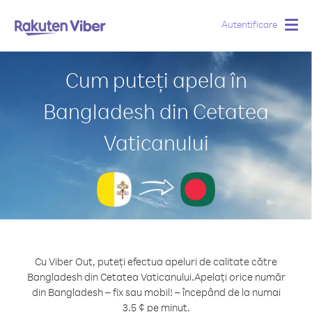
Autentificare
Togg
navig
Cum puteți apela în
Bangladesh din Cetatea
Vaticanului
Cu Viber Out, puteți efectua apeluri de calitate către
Bangladesh din Cetatea Vaticanului.
Apelați orice număr
din Bangladesh – fix sau mobil! – începând de la numai
3.5 ¢ pe minut.