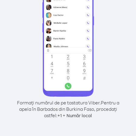
Formați numărul de pe tastatura Viber.
Pentru a
apela în Barbados din Burkina Faso, procedați
astfel:
+
+
1
Număr local