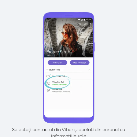
Selectați contactul din Viber și apelați din ecranul cu
informațiile sale