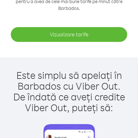
pentru a avea de cele mai bune tarife pe minut către
Barbados.
Vizualizare tarife
Este simplu să apelați în
Barbados cu Viber Out.
De îndată ce aveți credite
Viber Out, puteți să: