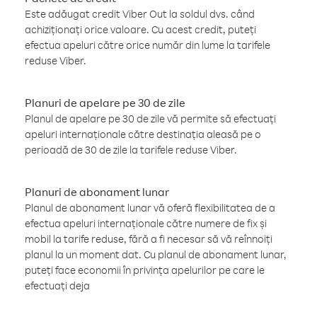
Este adăugat credit Viber Out la soldul dvs. când
achiziționați orice valoare. Cu acest credit, puteți
efectua apeluri către orice număr din lume la tarifele
reduse Viber.
Planuri de apelare pe 30 de zile
Planul de apelare pe 30 de zile vă permite să efectuați
apeluri internaționale către destinația aleasă pe o
perioadă de 30 de zile la tarifele reduse Viber.
Planuri de abonament lunar
Planul de abonament lunar vă oferă flexibilitatea de a
efectua apeluri internaționale către numere de fix și
mobil la tarife reduse, fără a fi necesar să vă reînnoiți
planul la un moment dat. Cu planul de abonament lunar,
puteți face economii în privința apelurilor pe care le
efectuați deja