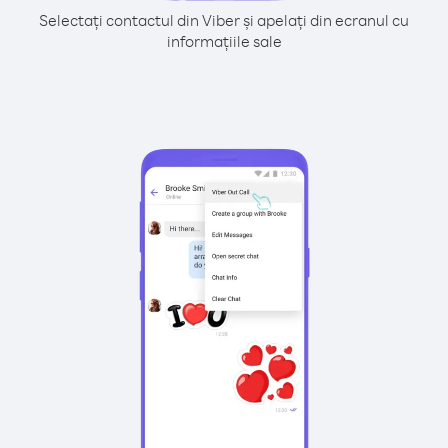
Selectați contactul din Viber și apelați din ecranul cu
informațiile sale