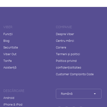
VIBER
COMPANIE
Funcții
Despre Viber
Blog
Centru mărci
Securitate
Cariere
Viber Out
Termeni și politici
Tarife
Politica privind
Asistență
confidențialitatea
Customer Complaints Code
DESCĂRCARE
Română
Android
iPhone & iPad