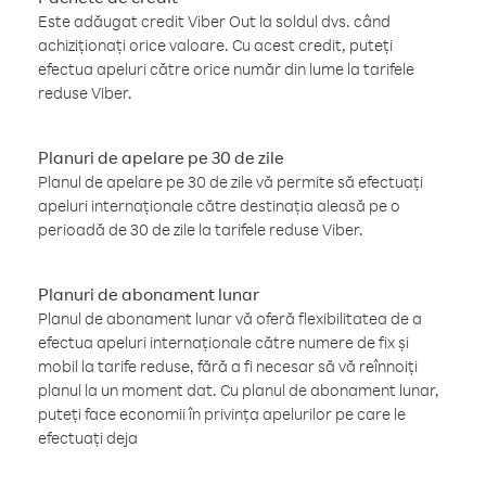
Este adăugat credit Viber Out la soldul dvs. când
achiziționați orice valoare. Cu acest credit, puteți
efectua apeluri către orice număr din lume la tarifele
reduse Viber.
Planuri de apelare pe 30 de zile
Planul de apelare pe 30 de zile vă permite să efectuați
apeluri internaționale către destinația aleasă pe o
perioadă de 30 de zile la tarifele reduse Viber.
Planuri de abonament lunar
Planul de abonament lunar vă oferă flexibilitatea de a
efectua apeluri internaționale către numere de fix și
mobil la tarife reduse, fără a fi necesar să vă reînnoiți
planul la un moment dat. Cu planul de abonament lunar,
puteți face economii în privința apelurilor pe care le
efectuați deja