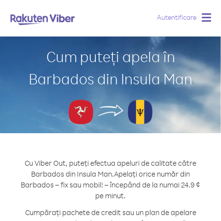
Autentificare
Togg
navig
Cum puteți apela în
Barbados din Insula Man
Cu Viber Out, puteți efectua apeluri de calitate către
Barbados din Insula Man.
Apelați orice număr din
Barbados – fix sau mobil! – începând de la numai 24.9 ¢
pe minut.
Cumpărați pachete de credit sau un plan de apelare