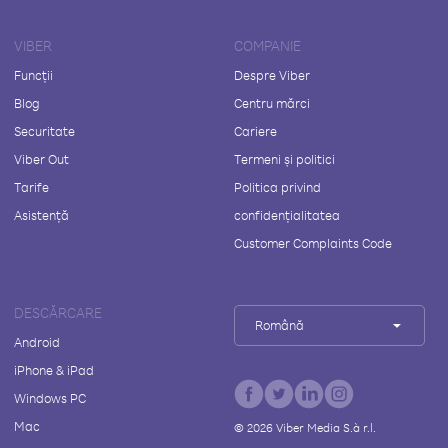
VIBER
COMPANIE
Funcții
Despre Viber
Blog
Centru mărci
Securitate
Cariere
Viber Out
Termeni și politici
Tarife
Politica privind
Asistență
confidențialitatea
Customer Complaints Code
DESCĂRCARE
Română
Android
iPhone & iPad
Windows PC
Mac
©
2026
Viber Media S.à r.l.