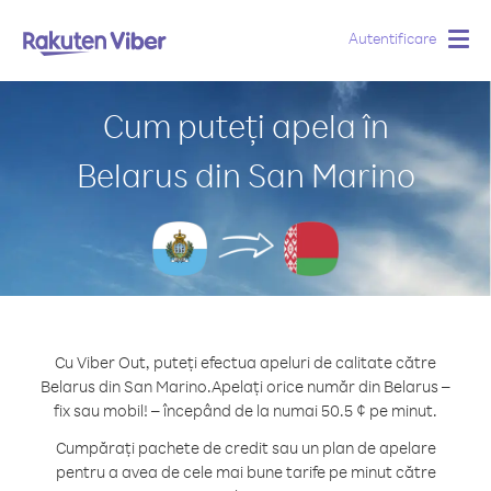
Autentificare
Togg
navig
Cum puteți apela în
Belarus din San Marino
Cu Viber Out, puteți efectua apeluri de calitate către
Belarus din San Marino.
Apelați orice număr din Belarus –
fix sau mobil! – începând de la numai 50.5 ¢ pe minut.
Cumpărați pachete de credit sau un plan de apelare
pentru a avea de cele mai bune tarife pe minut către