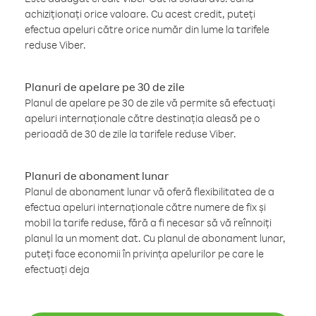
achiziționați orice valoare. Cu acest credit, puteți
efectua apeluri către orice număr din lume la tarifele
reduse Viber.
Planuri de apelare pe 30 de zile
Planul de apelare pe 30 de zile vă permite să efectuați
apeluri internaționale către destinația aleasă pe o
perioadă de 30 de zile la tarifele reduse Viber.
Planuri de abonament lunar
Planul de abonament lunar vă oferă flexibilitatea de a
efectua apeluri internaționale către numere de fix și
mobil la tarife reduse, fără a fi necesar să vă reînnoiți
planul la un moment dat. Cu planul de abonament lunar,
puteți face economii în privința apelurilor pe care le
efectuați deja