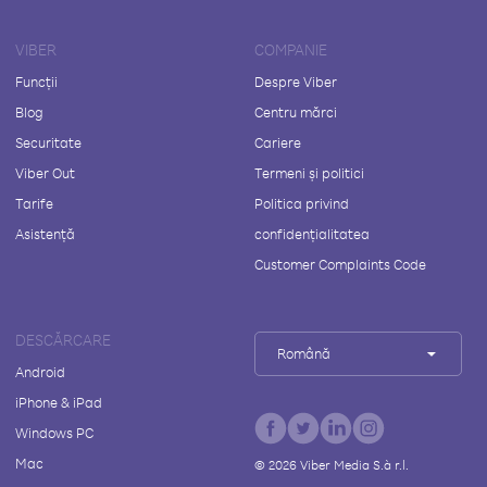
VIBER
COMPANIE
Funcții
Despre Viber
Blog
Centru mărci
Securitate
Cariere
Viber Out
Termeni și politici
Tarife
Politica privind
Asistență
confidențialitatea
Customer Complaints Code
DESCĂRCARE
Română
Android
iPhone & iPad
Windows PC
Mac
©
2026
Viber Media S.à r.l.