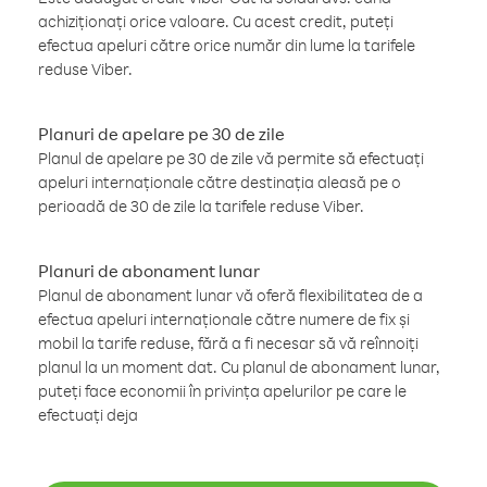
achiziționați orice valoare. Cu acest credit, puteți
efectua apeluri către orice număr din lume la tarifele
reduse Viber.
Planuri de apelare pe 30 de zile
Planul de apelare pe 30 de zile vă permite să efectuați
apeluri internaționale către destinația aleasă pe o
perioadă de 30 de zile la tarifele reduse Viber.
Planuri de abonament lunar
Planul de abonament lunar vă oferă flexibilitatea de a
efectua apeluri internaționale către numere de fix și
mobil la tarife reduse, fără a fi necesar să vă reînnoiți
planul la un moment dat. Cu planul de abonament lunar,
puteți face economii în privința apelurilor pe care le
efectuați deja