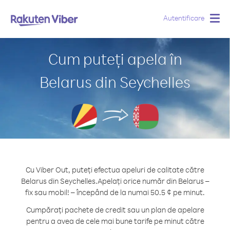
Autentificare
Togg
navig
Cum puteți apela în
Belarus din Seychelles
Cu Viber Out, puteți efectua apeluri de calitate către
Belarus din Seychelles.
Apelați orice număr din Belarus –
fix sau mobil! – începând de la numai 50.5 ¢ pe minut.
Cumpărați pachete de credit sau un plan de apelare
pentru a avea de cele mai bune tarife pe minut către