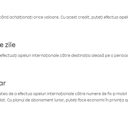
când achiziționați orice valoare. Cu acest credit, puteți efectua ape
e zile
efectuați apeluri internaționale către destinația aleasă pe o perioadă
ar
tea de a efectua apeluri internaționale către numere de fix și mobil la
at. Cu planul de abonament lunar, puteți face economii în privința ap