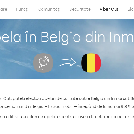
care
Funcții
Comunități
Securitate
Viber Out
Bl
la în Belgia din Inm
r Out, puteți efectua apeluri de calitate către Belgia din Inmarsat Sa
orice număr din Belgia – fix sau mobil! – începând de la numai 9.9 ¢ 
redit sau un plan de apelare pentru a avea de cele mai bune tarife