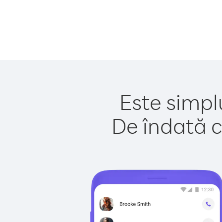
Este simplu
De îndată c