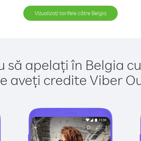
Vizualizați tarifele către Belgia
 să apelați în Belgia c
e aveți credite Viber Out