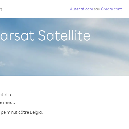
og
Autentificare
sau
Creare cont
arsat Satellite
tellite.
pe minut.
 pe minut către Belgia.