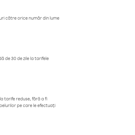
luri către orice număr din lume
 de 30 de zile la tarifele
 tarife reduse, fără a fi
elurilor pe care le efectuați