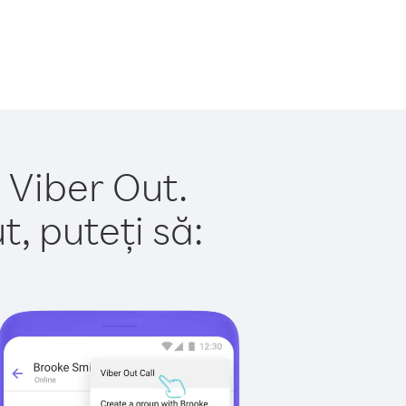
u Viber Out.
, puteți să: