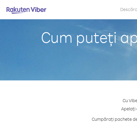
Descăr
Cum puteți ape
Cu Vibe
Apelați 
Cumpărați pachete de c