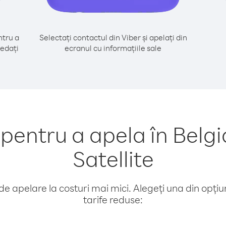
tru a
Selectați contactul din Viber și apelați din
cedați
ecranul cu informațiile sale
entru a apela în Belgi
Satellite
e apelare la costuri mai mici. Alegeți una din opțiuni
tarife reduse: