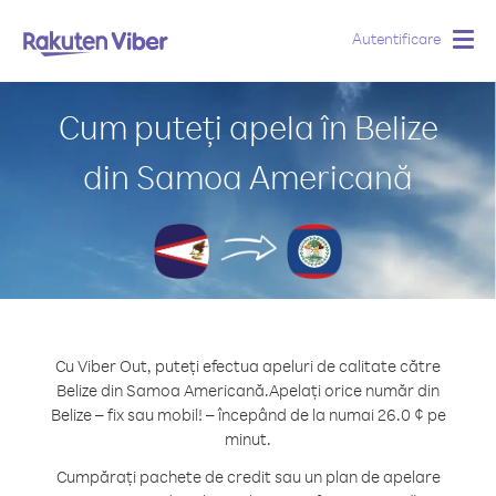
Autentificare
Togg
navig
Cum puteți apela în Belize
din Samoa Americană
Cu Viber Out, puteți efectua apeluri de calitate către
Belize din Samoa Americană.
Apelați orice număr din
Belize – fix sau mobil! – începând de la numai 26.0 ¢ pe
minut.
Cumpărați pachete de credit sau un plan de apelare