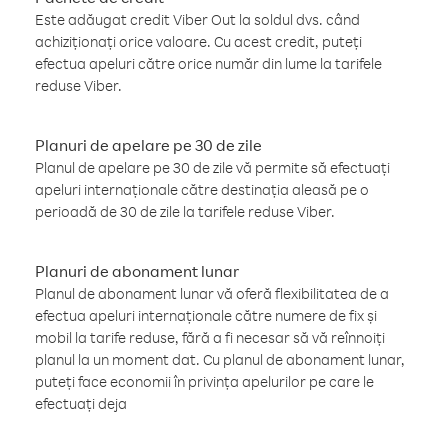
Este adăugat credit Viber Out la soldul dvs. când
achiziționați orice valoare. Cu acest credit, puteți
efectua apeluri către orice număr din lume la tarifele
reduse Viber.
Planuri de apelare pe 30 de zile
Planul de apelare pe 30 de zile vă permite să efectuați
apeluri internaționale către destinația aleasă pe o
perioadă de 30 de zile la tarifele reduse Viber.
Planuri de abonament lunar
Planul de abonament lunar vă oferă flexibilitatea de a
efectua apeluri internaționale către numere de fix și
mobil la tarife reduse, fără a fi necesar să vă reînnoiți
planul la un moment dat. Cu planul de abonament lunar,
puteți face economii în privința apelurilor pe care le
efectuați deja