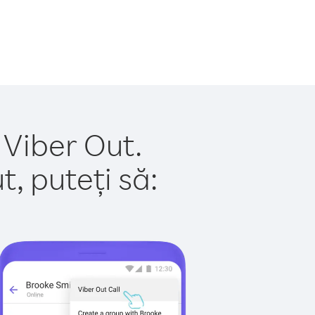
 Viber Out.
, puteți să: