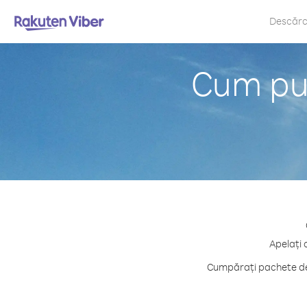
Descăr
Cum put
Apelați 
Cumpărați pachete de 