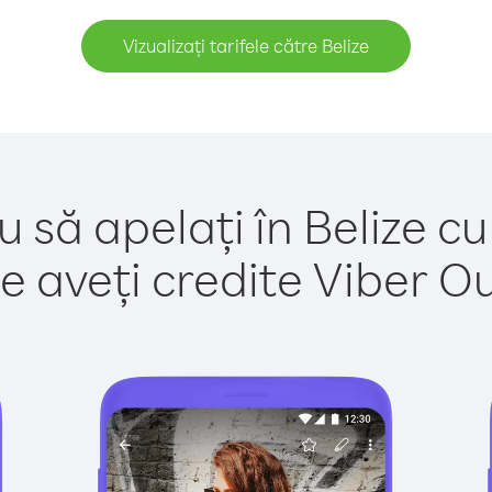
Vizualizați tarifele către Belize
u să apelați în Belize cu
e aveți credite Viber Out