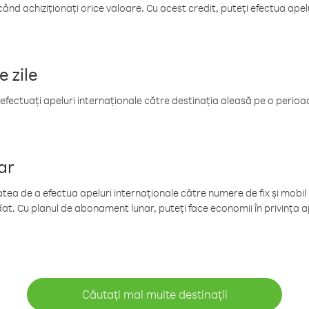
când achiziționați orice valoare. Cu acest credit, puteți efectua ape
e zile
efectuați apeluri internaționale către destinația aleasă pe o perioadă
ar
tea de a efectua apeluri internaționale către numere de fix și mobil la
at. Cu planul de abonament lunar, puteți face economii în privința ap
Căutați mai multe destinații