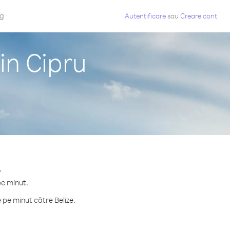
og
Autentificare
sau
Creare cont
in Cipru
.
pe minut.
pe minut către Belize.