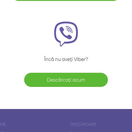
Încă nu aveți Viber?
Descărcați acum
NIE
DESCĂRCARE