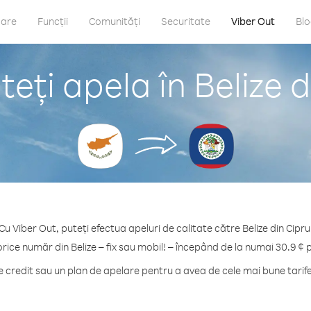
care
Funcții
Comunități
Securitate
Viber Out
Bl
eți apela în Belize d
Cu Viber Out, puteți efectua apeluri de calitate către Belize din Cipru
orice număr din Belize – fix sau mobil! – începând de la numai 30.9 ¢ 
credit sau un plan de apelare pentru a avea de cele mai bune tarife 