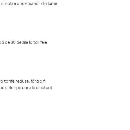
luri către orice număr din lume
 de 30 de zile la tarifele
 tarife reduse, fără a fi
elurilor pe care le efectuați