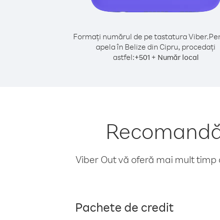
Formați numărul de pe tastatura Viber.
Pen
apela în Belize din Cipru, procedați
astfel:
+
+
501
Număr local
Recomandări
Viber Out vă oferă mai mult timp d
Pachete de credit