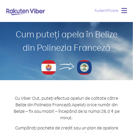
Autentificare
Togg
navig
Cum puteți apela în Belize
din Polinezia Franceză
Cu Viber Out, puteți efectua apeluri de calitate către
Belize din Polinezia Franceză.
Apelați orice număr din
Belize – fix sau mobil! – începând de la numai 26.0 ¢ pe
minut.
Cumpărați pachete de credit sau un plan de apelare