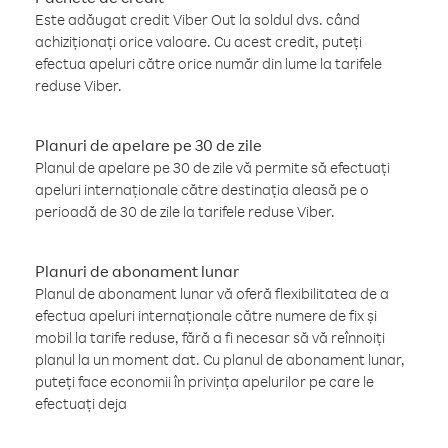
Este adăugat credit Viber Out la soldul dvs. când
achiziționați orice valoare. Cu acest credit, puteți
efectua apeluri către orice număr din lume la tarifele
reduse Viber.
Planuri de apelare pe 30 de zile
Planul de apelare pe 30 de zile vă permite să efectuați
apeluri internaționale către destinația aleasă pe o
perioadă de 30 de zile la tarifele reduse Viber.
Planuri de abonament lunar
Planul de abonament lunar vă oferă flexibilitatea de a
efectua apeluri internaționale către numere de fix și
mobil la tarife reduse, fără a fi necesar să vă reînnoiți
planul la un moment dat. Cu planul de abonament lunar,
puteți face economii în privința apelurilor pe care le
efectuați deja