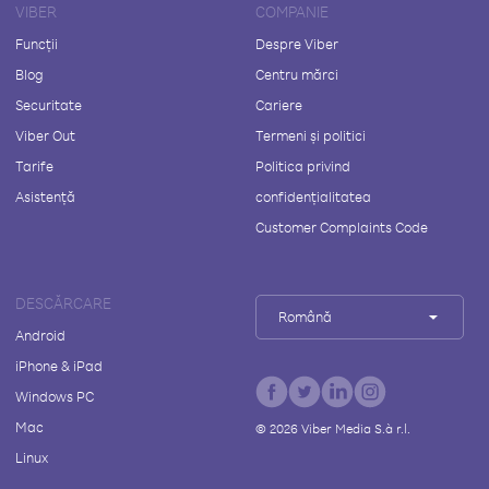
VIBER
COMPANIE
Funcții
Despre Viber
Blog
Centru mărci
Securitate
Cariere
Viber Out
Termeni și politici
Tarife
Politica privind
Asistență
confidențialitatea
Customer Complaints Code
DESCĂRCARE
Română
Android
iPhone & iPad
Windows PC
Mac
©
2026
Viber Media S.à r.l.
Linux