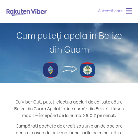
Autentificare
Togg
navig
Cum puteți apela în Belize
din Guam
Cu Viber Out, puteți efectua apeluri de calitate către
Belize din Guam.
Apelați orice număr din Belize – fix sau
mobil! – începând de la numai 26.0 ¢ pe minut.
Cumpărați pachete de credit sau un plan de apelare
pentru a avea de cele mai bune tarife pe minut către