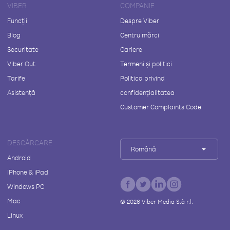
VIBER
COMPANIE
Funcții
Despre Viber
Blog
Centru mărci
Securitate
Cariere
Viber Out
Termeni și politici
Tarife
Politica privind
Asistență
confidențialitatea
Customer Complaints Code
DESCĂRCARE
Română
Android
iPhone & iPad
Windows PC
Mac
©
2026
Viber Media S.à r.l.
Linux