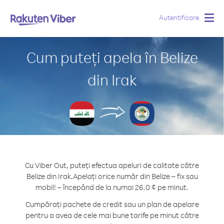
Autentificare
Togg
navig
Cum puteți apela în Belize
din Irak
Cu Viber Out, puteți efectua apeluri de calitate către
Belize din Irak.
Apelați orice număr din Belize – fix sau
mobil! – începând de la numai 26.0 ¢ pe minut.
Cumpărați pachete de credit sau un plan de apelare
pentru a avea de cele mai bune tarife pe minut către