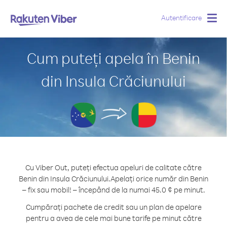
Autentificare
Togg
navig
Cum puteți apela în Benin
din Insula Crăciunului
Cu Viber Out, puteți efectua apeluri de calitate către
Benin din Insula Crăciunului.
Apelați orice număr din Benin
– fix sau mobil! – începând de la numai 45.0 ¢ pe minut.
Cumpărați pachete de credit sau un plan de apelare
pentru a avea de cele mai bune tarife pe minut către