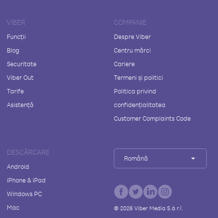
VIBER
COMPANIE
Funcții
Despre Viber
Blog
Centru mărci
Securitate
Cariere
Viber Out
Termeni și politici
Tarife
Politica privind
Asistență
confidențialitatea
Customer Complaints Code
DESCĂRCARE
Română
Android
iPhone & iPad
Windows PC
Mac
©
2026
Viber Media S.à r.l.