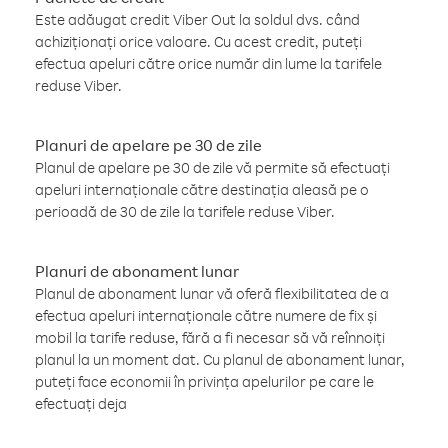
Este adăugat credit Viber Out la soldul dvs. când
achiziționați orice valoare. Cu acest credit, puteți
efectua apeluri către orice număr din lume la tarifele
reduse Viber.
Planuri de apelare pe 30 de zile
Planul de apelare pe 30 de zile vă permite să efectuați
apeluri internaționale către destinația aleasă pe o
perioadă de 30 de zile la tarifele reduse Viber.
Planuri de abonament lunar
Planul de abonament lunar vă oferă flexibilitatea de a
efectua apeluri internaționale către numere de fix și
mobil la tarife reduse, fără a fi necesar să vă reînnoiți
planul la un moment dat. Cu planul de abonament lunar,
puteți face economii în privința apelurilor pe care le
efectuați deja