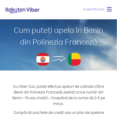
Autentificare
Togg
navig
Cum puteți apela în Benin
din Polinezia Franceză
Cu Viber Out, puteți efectua apeluri de calitate către
Benin din Polinezia Franceză.
Apelați orice număr din
Benin – fix sau mobil! – începând de la numai 45.0 ¢ pe
minut.
Cumpărați pachete de credit sau un plan de apelare