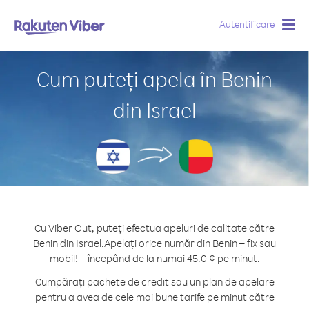
Autentificare
Togg
navig
Cum puteți apela în Benin
din Israel
Cu Viber Out, puteți efectua apeluri de calitate către
Benin din Israel.
Apelați orice număr din Benin – fix sau
mobil! – începând de la numai 45.0 ¢ pe minut.
Cumpărați pachete de credit sau un plan de apelare
pentru a avea de cele mai bune tarife pe minut către