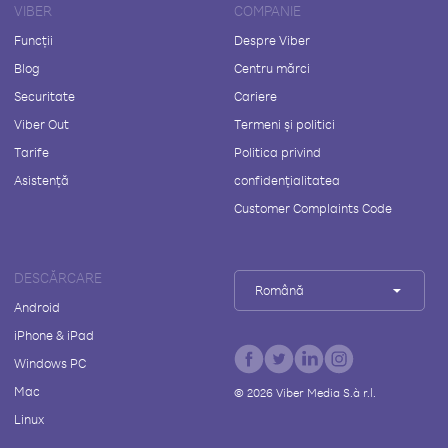
VIBER
COMPANIE
Funcții
Despre Viber
Blog
Centru mărci
Securitate
Cariere
Viber Out
Termeni și politici
Tarife
Politica privind
Asistență
confidențialitatea
Customer Complaints Code
DESCĂRCARE
Română
Android
iPhone & iPad
Windows PC
Mac
©
2026
Viber Media S.à r.l.
Linux