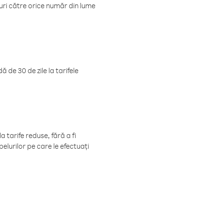
luri către orice număr din lume
 de 30 de zile la tarifele
 tarife reduse, fără a fi
elurilor pe care le efectuați