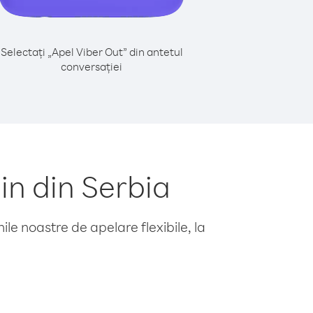
Selectați „Apel Viber Out” din antetul
conversației
n din Serbia
le noastre de apelare flexibile, la