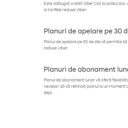
Este adăugat credit Viber Out la soldul dvs. 
la tarifele reduse Viber.
Planuri de apelare pe 30 d
Planul de apelare pe 30 de zile vă permite să 
reduse Viber.
Planuri de abonament lun
Planul de abonament lunar vă oferă flexibilita
necesar să vă reînnoiți planul la un moment d
deja