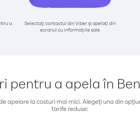
tru a
Selectați contactul din Viber și apelați din
ecranul cu informațiile sale
 pentru a apela în Beni
e apelare la costuri mai mici. Alegeți una din opțiuni
tarife reduse: