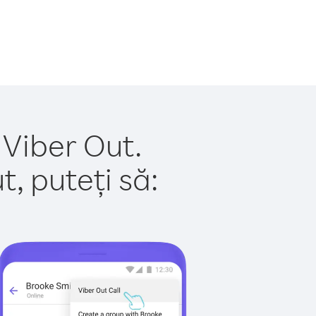
 Viber Out.
, puteți să: