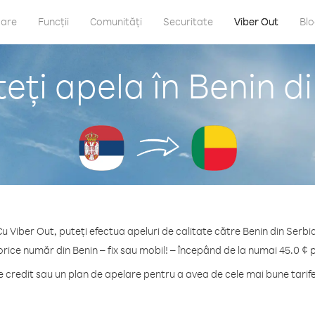
care
Funcții
Comunități
Securitate
Viber Out
Bl
ți apela în Benin d
u Viber Out, puteți efectua apeluri de calitate către Benin din Serbi
orice număr din Benin – fix sau mobil! – începând de la numai 45.0 ¢ 
credit sau un plan de apelare pentru a avea de cele mai bune tarife