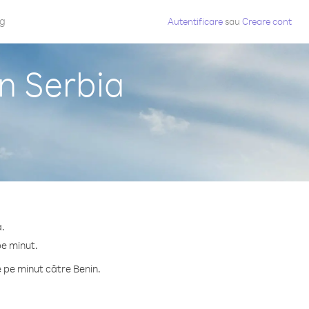
og
Autentificare
sau
Creare cont
in Serbia
a.
pe minut.
 pe minut către Benin.