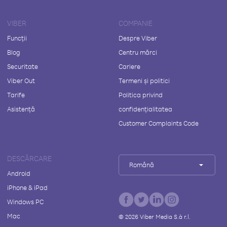
VIBER
COMPANIE
Funcții
Despre Viber
Blog
Centru mărci
Securitate
Cariere
Viber Out
Termeni și politici
Tarife
Politica privind
Asistență
confidențialitatea
Customer Complaints Code
DESCĂRCARE
Română
Android
iPhone & iPad
Windows PC
Mac
©
2026
Viber Media S.à r.l.