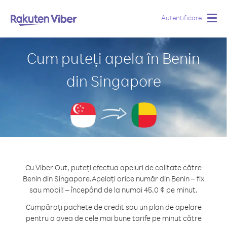
Autentificare
Togg
navig
Cum puteți apela în Benin
din Singapore
Cu Viber Out, puteți efectua apeluri de calitate către
Benin din Singapore.
Apelați orice număr din Benin – fix
sau mobil! – începând de la numai 45.0 ¢ pe minut.
Cumpărați pachete de credit sau un plan de apelare
pentru a avea de cele mai bune tarife pe minut către