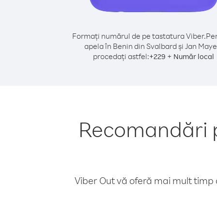
Formați numărul de pe tastatura Viber.
Pen
apela în Benin din Svalbard și Jan Maye
procedați astfel:
+
+
229
Număr local
Recomandări pe
Viber Out vă oferă mai mult timp d