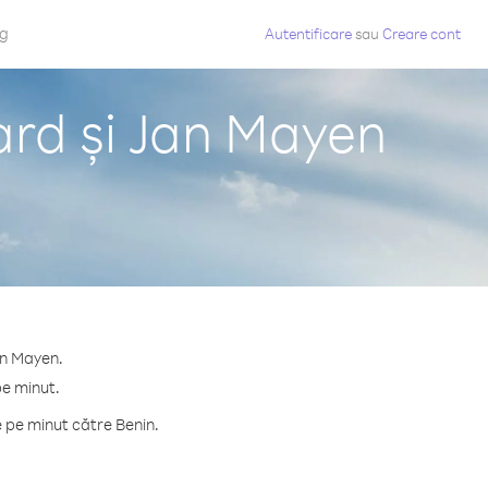
og
Autentificare
sau
Creare cont
ard și Jan Mayen
an Mayen.
pe minut.
 pe minut către Benin.