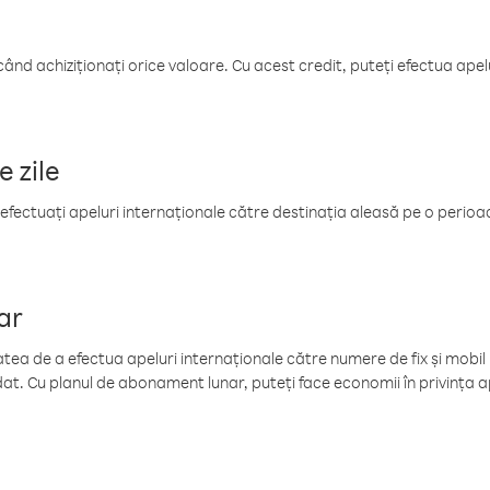
când achiziționați orice valoare. Cu acest credit, puteți efectua ape
e zile
efectuați apeluri internaționale către destinația aleasă pe o perioadă
ar
tea de a efectua apeluri internaționale către numere de fix și mobil la
at. Cu planul de abonament lunar, puteți face economii în privința ap