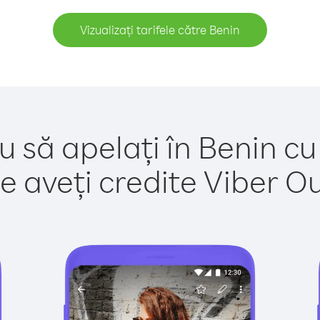
Vizualizați tarifele către Benin
u să apelați în Benin cu
e aveți credite Viber Out