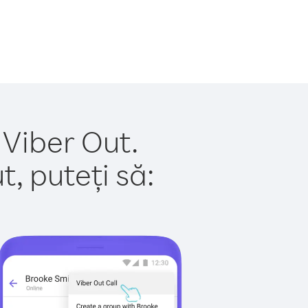
 Viber Out.
, puteți să: