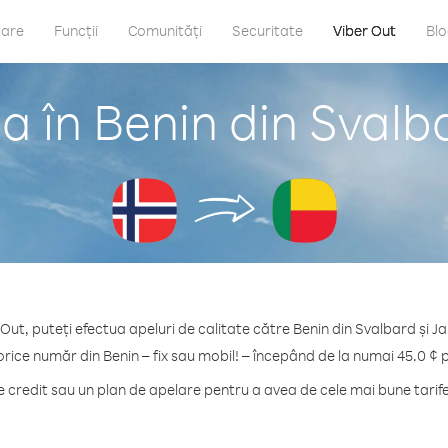
care
Funcții
Comunități
Securitate
Viber Out
Bl
a în Benin din Svalb
 Out, puteți efectua apeluri de calitate către Benin din Svalbard și J
orice număr din Benin – fix sau mobil! – începând de la numai 45.0 ¢ 
credit sau un plan de apelare pentru a avea de cele mai bune tarife