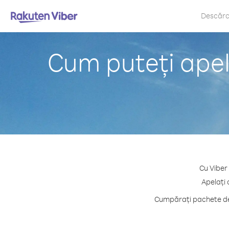
Descăr
Cum puteți apel
Cu Viber
Apelați 
Cumpărați pachete de 