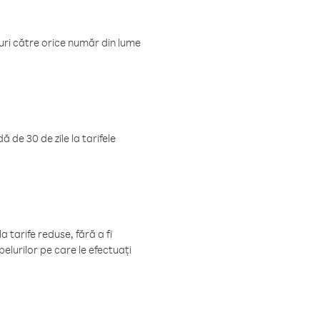
luri către orice număr din lume
 de 30 de zile la tarifele
 tarife reduse, fără a fi
elurilor pe care le efectuați