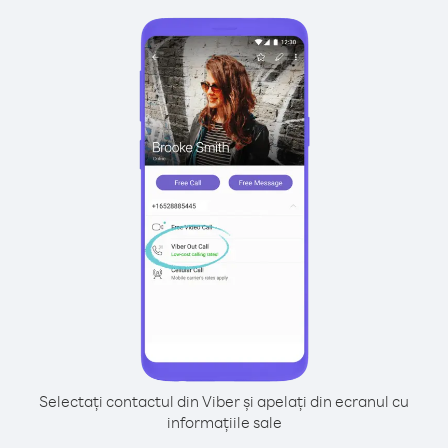
Selectați contactul din Viber și apelați din ecranul cu
informațiile sale