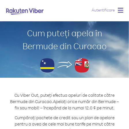
Autentificare
Togg
navig
Cum puteți apela în
Bermude din Curacao
Cu Viber Out, puteți efectua apeluri de calitate către
Bermude din Curacao.
Apelați orice număr din Bermude –
fix sau mobil! – începând de la numai 12.0 ¢ pe minut.
Cumpărați pachete de credit sau un plan de apelare
pentru a avea de cele mai bune tarife pe minut către