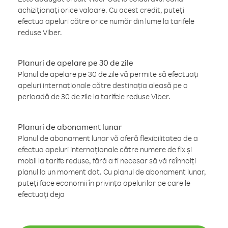
achiziționați orice valoare. Cu acest credit, puteți
efectua apeluri către orice număr din lume la tarifele
reduse Viber.
Planuri de apelare pe 30 de zile
Planul de apelare pe 30 de zile vă permite să efectuați
apeluri internaționale către destinația aleasă pe o
perioadă de 30 de zile la tarifele reduse Viber.
Planuri de abonament lunar
Planul de abonament lunar vă oferă flexibilitatea de a
efectua apeluri internaționale către numere de fix și
mobil la tarife reduse, fără a fi necesar să vă reînnoiți
planul la un moment dat. Cu planul de abonament lunar,
puteți face economii în privința apelurilor pe care le
efectuați deja