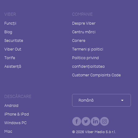
VIBER
COMPANIE
Funcții
Despre Viber
Blog
Centru mărci
Securitate
Cariere
Viber Out
Termeni și politici
Tarife
Politica privind
Asistență
confidențialitatea
Customer Complaints Code
DESCĂRCARE
Română
Android
iPhone & iPad
Windows PC
Mac
©
2026
Viber Media S.à r.l.