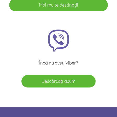
Mai multe destinații
Încă nu aveți Viber?
Descărcați acum