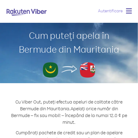
Autentificare
Togg
navig
Cum puteți apela în
Bermude din Mauritania
Cu Viber Out, puteți efectua apeluri de calitate către
Bermude din Mauritania.
Apelați orice număr din
Bermude – fix sau mobil! – începând de la numai 12.0 ¢ pe
minut.
Cumpărați pachete de credit sau un plan de apelare