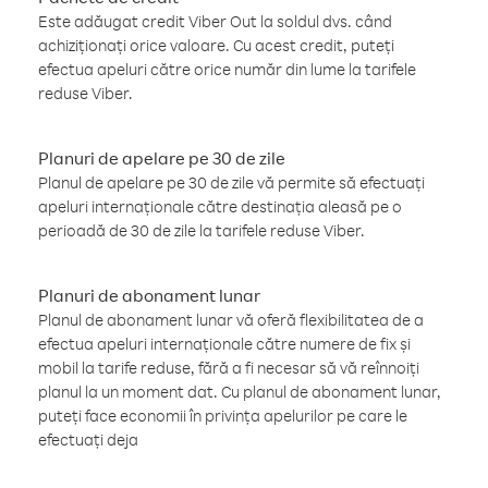
Este adăugat credit Viber Out la soldul dvs. când
achiziționați orice valoare. Cu acest credit, puteți
efectua apeluri către orice număr din lume la tarifele
reduse Viber.
Planuri de apelare pe 30 de zile
Planul de apelare pe 30 de zile vă permite să efectuați
apeluri internaționale către destinația aleasă pe o
perioadă de 30 de zile la tarifele reduse Viber.
Planuri de abonament lunar
Planul de abonament lunar vă oferă flexibilitatea de a
efectua apeluri internaționale către numere de fix și
mobil la tarife reduse, fără a fi necesar să vă reînnoiți
planul la un moment dat. Cu planul de abonament lunar,
puteți face economii în privința apelurilor pe care le
efectuați deja