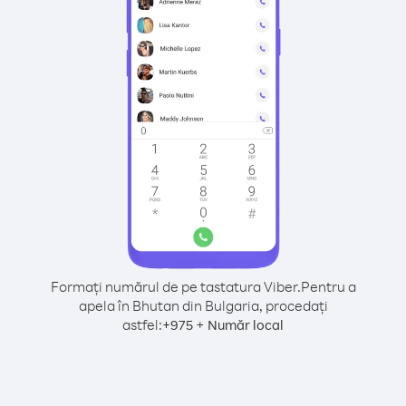
Formați numărul de pe tastatura Viber.
Pentru a
apela în Bhutan din Bulgaria, procedați
astfel:
+
+
975
Număr local