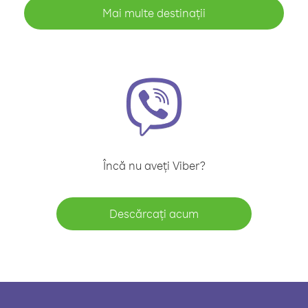
Mai multe destinații
Încă nu aveți Viber?
Descărcați acum