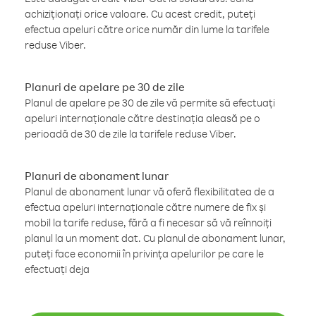
achiziționați orice valoare. Cu acest credit, puteți
efectua apeluri către orice număr din lume la tarifele
reduse Viber.
Planuri de apelare pe 30 de zile
Planul de apelare pe 30 de zile vă permite să efectuați
apeluri internaționale către destinația aleasă pe o
perioadă de 30 de zile la tarifele reduse Viber.
Planuri de abonament lunar
Planul de abonament lunar vă oferă flexibilitatea de a
efectua apeluri internaționale către numere de fix și
mobil la tarife reduse, fără a fi necesar să vă reînnoiți
planul la un moment dat. Cu planul de abonament lunar,
puteți face economii în privința apelurilor pe care le
efectuați deja