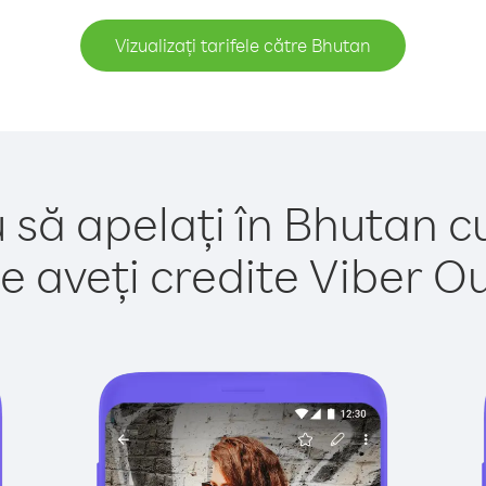
Vizualizați tarifele către Bhutan
 să apelați în Bhutan c
e aveți credite Viber Out