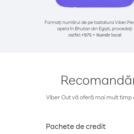
Formați numărul de pe tastatura Viber.
Pen
apela în Bhutan din Egipt, procedați
astfel:
+
+
975
Număr local
Recomandări 
Viber Out vă oferă mai mult timp d
Pachete de credit