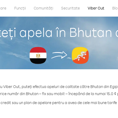
care
Funcții
Comunități
Securitate
Viber Out
Bl
ți apela în Bhutan 
u Viber Out, puteți efectua apeluri de calitate către Bhutan din Egip
rice număr din Bhutan – fix sau mobil! – începând de la numai 15.0 ¢
redit sau un plan de apelare pentru a avea de cele mai bune tarife