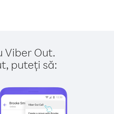
u Viber Out.
, puteți să: