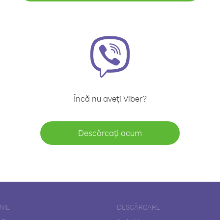
Încă nu aveți Viber?
Descărcați acum
NIE
DESCĂRCARE