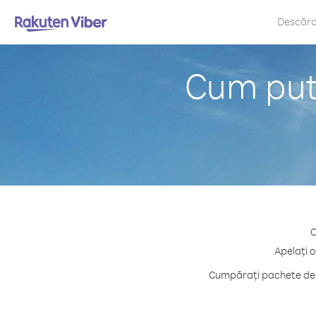
Descăr
Cum pute
C
Apelați o
Cumpărați pachete de c