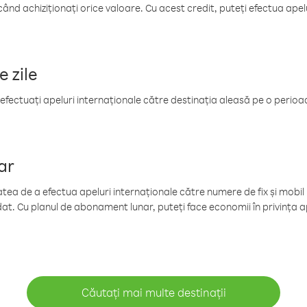
când achiziționați orice valoare. Cu acest credit, puteți efectua ape
e zile
efectuați apeluri internaționale către destinația aleasă pe o perioadă
ar
tea de a efectua apeluri internaționale către numere de fix și mobil la
at. Cu planul de abonament lunar, puteți face economii în privința ap
Căutați mai multe destinații