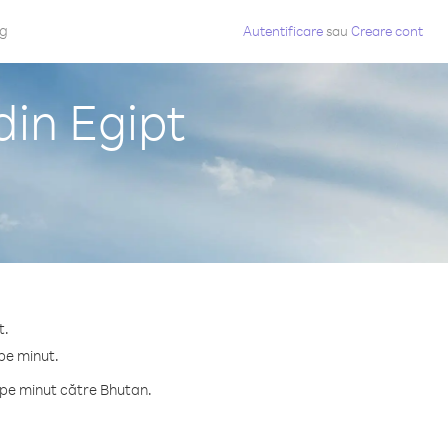
og
Autentificare
sau
Creare cont
din Egipt
t.
 pe minut.
 pe minut către Bhutan.