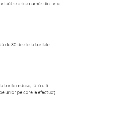
luri către orice număr din lume
 de 30 de zile la tarifele
 tarife reduse, fără a fi
elurilor pe care le efectuați