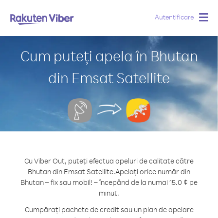
Autentificare
Togg
navig
Cum puteți apela în Bhutan
din Emsat Satellite
Cu Viber Out, puteți efectua apeluri de calitate către
Bhutan din Emsat Satellite.
Apelați orice număr din
Bhutan – fix sau mobil! – începând de la numai 15.0 ¢ pe
minut.
Cumpărați pachete de credit sau un plan de apelare