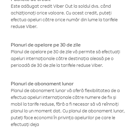
Este adăugat credit Viber Out la soldul dvs. când
achiziționați orice valoare. Cu acest credit, puteți
efectua apeluri către orice număr din lume la tarifele
reduse Viber.
Planuri de apelare pe 30 de zile
Planul de apelare pe 30 de zile vă permite să efectuați
apeluri internaționale către destinația aleasă pe o
perioadă de 30 de zile la tarifele reduse Viber.
Planuri de abonament lunar
Planul de abonament lunar vă oferă flexibilitatea de a
efectua apeluri internaționale către numere de fix și
mobil la tarife reduse, fără a fi necesar să vă reînnoiți
planul la un moment dat. Cu planul de abonament lunar,
puteți face economii în privința apelurilor pe care le
efectuați deja