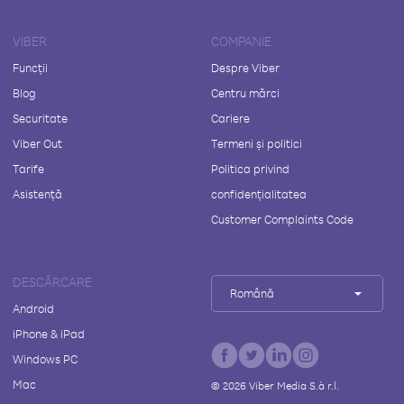
VIBER
COMPANIE
Funcții
Despre Viber
Blog
Centru mărci
Securitate
Cariere
Viber Out
Termeni și politici
Tarife
Politica privind
Asistență
confidențialitatea
Customer Complaints Code
DESCĂRCARE
Română
Android
iPhone & iPad
Windows PC
Mac
©
2026
Viber Media S.à r.l.