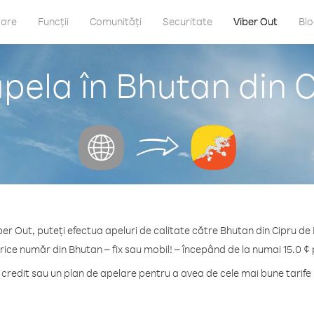
care
Funcții
Comunități
Securitate
Viber Out
Bl
pela în Bhutan din 
ber Out, puteți efectua apeluri de calitate către Bhutan din Cipru de
rice număr din Bhutan – fix sau mobil! – începând de la numai 15.0 ¢
redit sau un plan de apelare pentru a avea de cele mai bune tarife