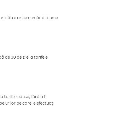
luri către orice număr din lume
 de 30 de zile la tarifele
 tarife reduse, fără a fi
elurilor pe care le efectuați