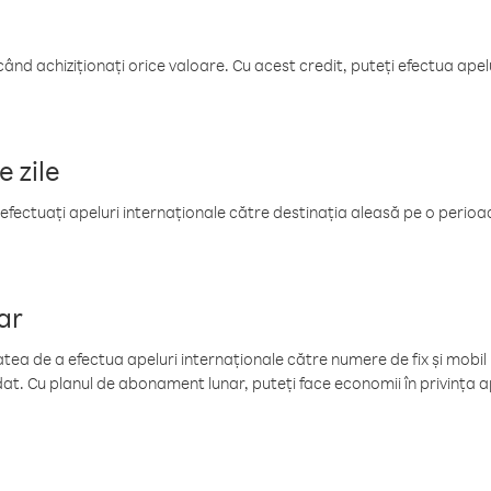
când achiziționați orice valoare. Cu acest credit, puteți efectua ape
e zile
efectuați apeluri internaționale către destinația aleasă pe o perioadă
ar
tea de a efectua apeluri internaționale către numere de fix și mobil la
at. Cu planul de abonament lunar, puteți face economii în privința ap