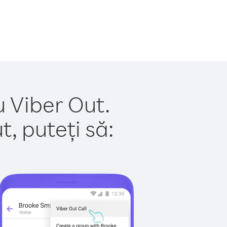
u Viber Out.
, puteți să: