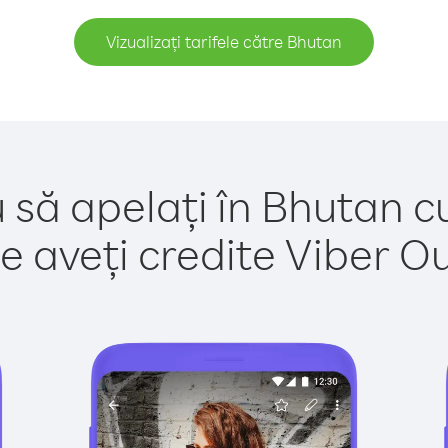
Vizualizați tarifele către Bhutan
 să apelați în Bhutan c
e aveți credite Viber Out