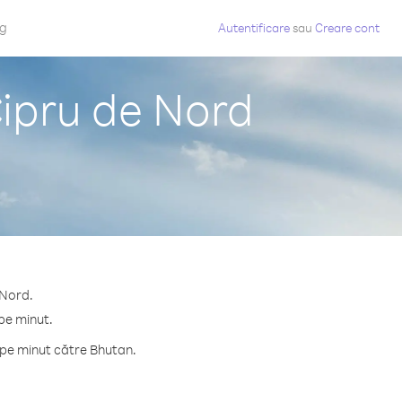
og
Autentificare
sau
Creare cont
Cipru de Nord
 Nord.
 pe minut.
 pe minut către Bhutan.