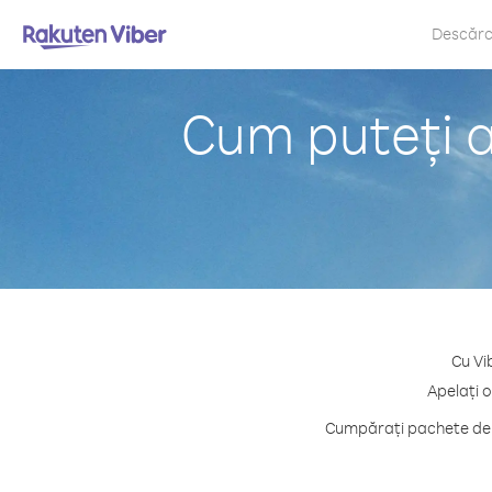
Descăr
Cum puteți a
Cu Vi
Apelați o
Cumpărați pachete de c