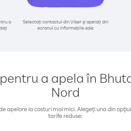
tru a
Selectați contactul din Viber și apelați din
dați
ecranul cu informațiile sale
entru a apela în Bhuta
Nord
e apelare la costuri mai mici. Alegeți una din opțiuni
tarife reduse: