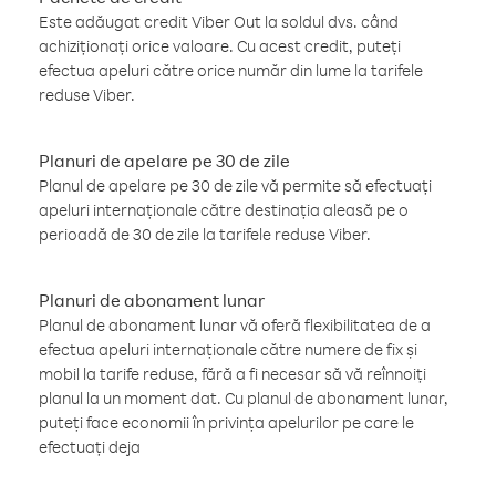
Este adăugat credit Viber Out la soldul dvs. când
achiziționați orice valoare. Cu acest credit, puteți
efectua apeluri către orice număr din lume la tarifele
reduse Viber.
Planuri de apelare pe 30 de zile
Planul de apelare pe 30 de zile vă permite să efectuați
apeluri internaționale către destinația aleasă pe o
perioadă de 30 de zile la tarifele reduse Viber.
Planuri de abonament lunar
Planul de abonament lunar vă oferă flexibilitatea de a
efectua apeluri internaționale către numere de fix și
mobil la tarife reduse, fără a fi necesar să vă reînnoiți
planul la un moment dat. Cu planul de abonament lunar,
puteți face economii în privința apelurilor pe care le
efectuați deja