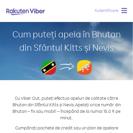
Autentificare
Togg
navig
Cum puteți apela în Bhutan
din Sfântul Kitts și Nevis
Cu Viber Out, puteți efectua apeluri de calitate către
Bhutan din Sfântul Kitts și Nevis.
Apelați orice număr din
Bhutan – fix sau mobil! – începând de la numai 15.0 ¢ pe
minut.
Cumpărați pachete de credit sau un plan de apelare