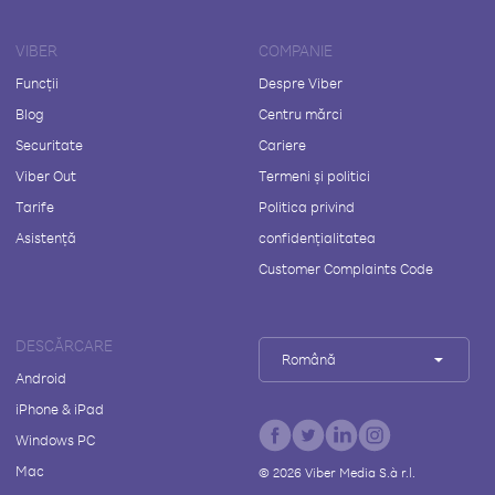
VIBER
COMPANIE
Funcții
Despre Viber
Blog
Centru mărci
Securitate
Cariere
Viber Out
Termeni și politici
Tarife
Politica privind
Asistență
confidențialitatea
Customer Complaints Code
DESCĂRCARE
Română
Android
iPhone & iPad
Windows PC
Mac
©
2026
Viber Media S.à r.l.