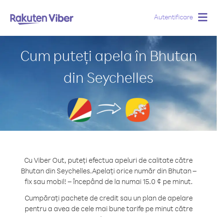
Autentificare
Togg
navig
Cum puteți apela în Bhutan
din Seychelles
Cu Viber Out, puteți efectua apeluri de calitate către
Bhutan din Seychelles.
Apelați orice număr din Bhutan –
fix sau mobil! – începând de la numai 15.0 ¢ pe minut.
Cumpărați pachete de credit sau un plan de apelare
pentru a avea de cele mai bune tarife pe minut către