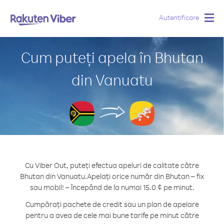
Autentificare
Togg
navig
Cum puteți apela în Bhutan
din Vanuatu
Cu Viber Out, puteți efectua apeluri de calitate către
Bhutan din Vanuatu.
Apelați orice număr din Bhutan – fix
sau mobil! – începând de la numai 15.0 ¢ pe minut.
Cumpărați pachete de credit sau un plan de apelare
pentru a avea de cele mai bune tarife pe minut către