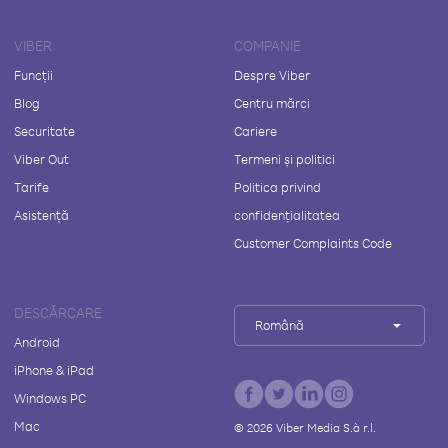
VIBER
COMPANIE
Funcții
Despre Viber
Blog
Centru mărci
Securitate
Cariere
Viber Out
Termeni și politici
Tarife
Politica privind
Asistență
confidențialitatea
Customer Complaints Code
DESCĂRCARE
Română
Android
iPhone & iPad
Windows PC
Mac
©
2026
Viber Media S.à r.l.