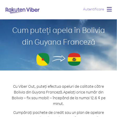
Autentificare
Togg
navig
Cum puteți apela în Bolivia
din Guyana Franceză
Cu Viber Out, puteți efectua apeluri de calitate către
Bolivia din Guyana Franceză.
Apelați orice număr din
Bolivia – fix sau mobil! – începând de la numai 12.6 ¢ pe
minut.
Cumpărați pachete de credit sau un plan de apelare