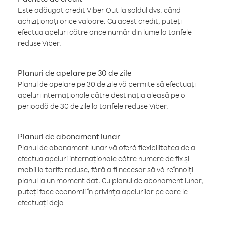
Este adăugat credit Viber Out la soldul dvs. când
achiziționați orice valoare. Cu acest credit, puteți
efectua apeluri către orice număr din lume la tarifele
reduse Viber.
Planuri de apelare pe 30 de zile
Planul de apelare pe 30 de zile vă permite să efectuați
apeluri internaționale către destinația aleasă pe o
perioadă de 30 de zile la tarifele reduse Viber.
Planuri de abonament lunar
Planul de abonament lunar vă oferă flexibilitatea de a
efectua apeluri internaționale către numere de fix și
mobil la tarife reduse, fără a fi necesar să vă reînnoiți
planul la un moment dat. Cu planul de abonament lunar,
puteți face economii în privința apelurilor pe care le
efectuați deja