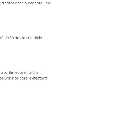
luri către orice număr din lume
 de 30 de zile la tarifele
 tarife reduse, fără a fi
elurilor pe care le efectuați