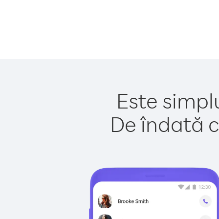
Este simplu
De îndată c