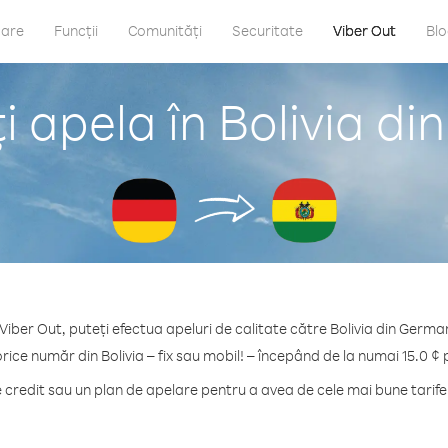
care
Funcții
Comunități
Securitate
Viber Out
Bl
 apela în Bolivia d
Viber Out, puteți efectua apeluri de calitate către Bolivia din Germa
orice număr din Bolivia – fix sau mobil! – începând de la numai 15.0 ¢ 
redit sau un plan de apelare pentru a avea de cele mai bune tarife 