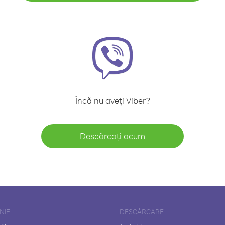
Încă nu aveți Viber?
Descărcați acum
NIE
DESCĂRCARE