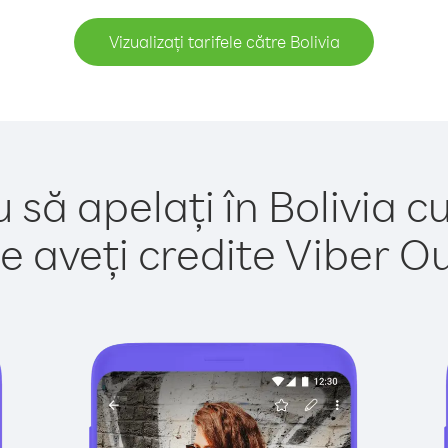
Vizualizați tarifele către Bolivia
 să apelați în Bolivia c
e aveți credite Viber Out