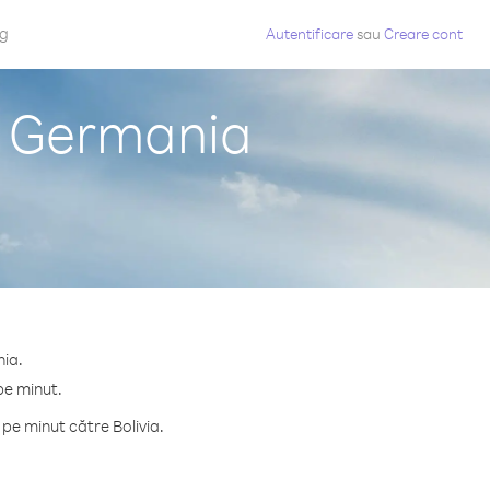
og
Autentificare
sau
Creare cont
in Germania
nia.
pe minut.
pe minut către Bolivia.