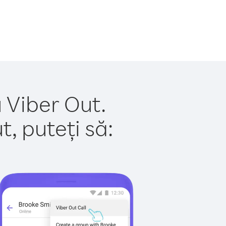
u Viber Out.
, puteți să: