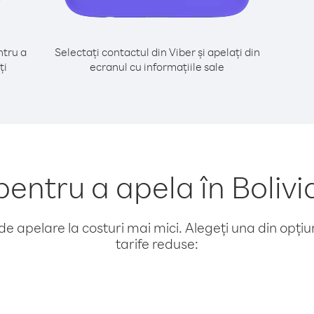
tru a
Selectați contactul din Viber și apelați din
ți
ecranul cu informațiile sale
ntru a apela în Boliv
e apelare la costuri mai mici. Alegeți una din opțiuni
tarife reduse: