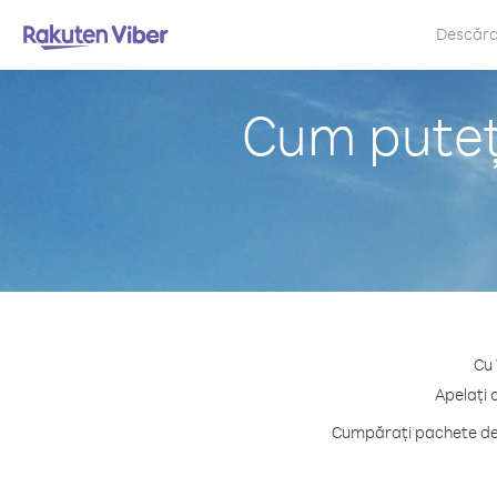
Descăr
Cum puteți
Cu 
Apelați 
Cumpărați pachete de c