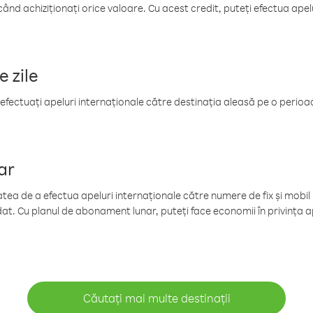
când achiziționați orice valoare. Cu acest credit, puteți efectua ape
e zile
efectuați apeluri internaționale către destinația aleasă pe o perioadă
ar
tea de a efectua apeluri internaționale către numere de fix și mobil la
at. Cu planul de abonament lunar, puteți face economii în privința ap
Căutați mai multe destinații