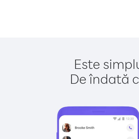
Este simplu
De îndată c