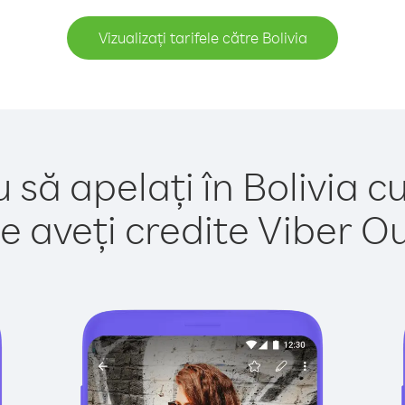
Vizualizați tarifele către Bolivia
 să apelați în Bolivia c
e aveți credite Viber Out