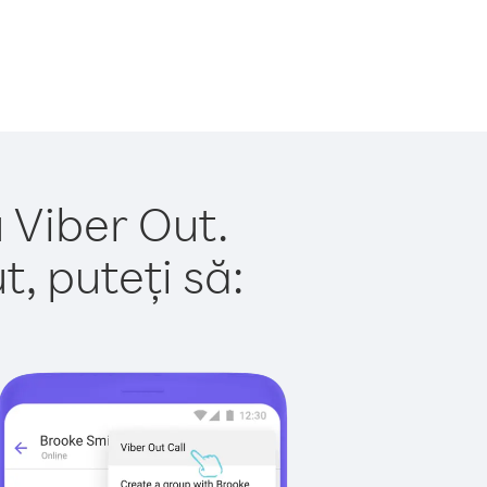
u Viber Out.
, puteți să: