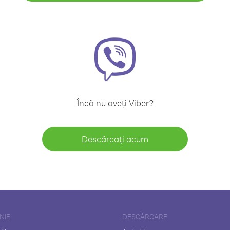
Încă nu aveți Viber?
Descărcați acum
NIE
DESCĂRCARE