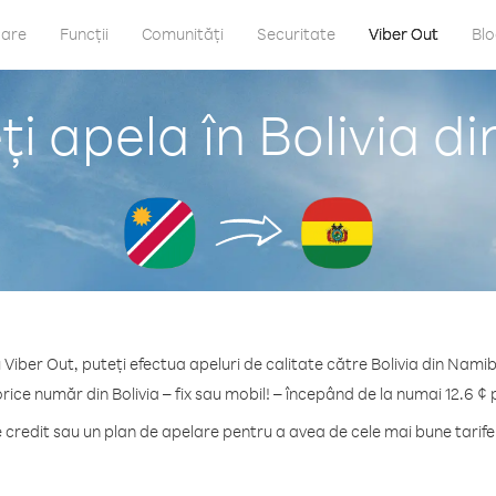
care
Funcții
Comunități
Securitate
Viber Out
Bl
i apela în Bolivia d
 Viber Out, puteți efectua apeluri de calitate către Bolivia din Namib
orice număr din Bolivia – fix sau mobil! – începând de la numai 12.6 ¢ 
redit sau un plan de apelare pentru a avea de cele mai bune tarife 