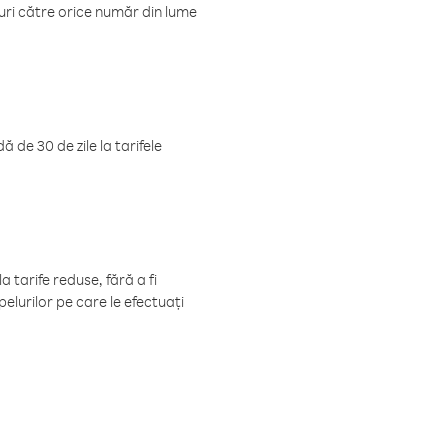
luri către orice număr din lume
 de 30 de zile la tarifele
 tarife reduse, fără a fi
elurilor pe care le efectuați