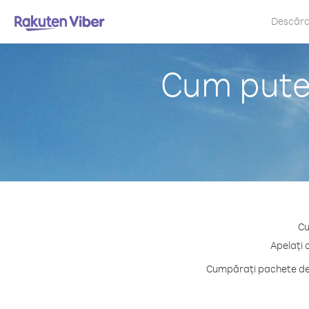
Descăr
Cum puteț
Cu
Apelați 
Cumpărați pachete de c