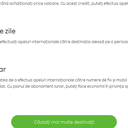
când achiziționați orice valoare. Cu acest credit, puteți efectua ape
e zile
efectuați apeluri internaționale către destinația aleasă pe o perioadă
ar
tea de a efectua apeluri internaționale către numere de fix și mobil la
at. Cu planul de abonament lunar, puteți face economii în privința ap
Căutați mai multe destinații