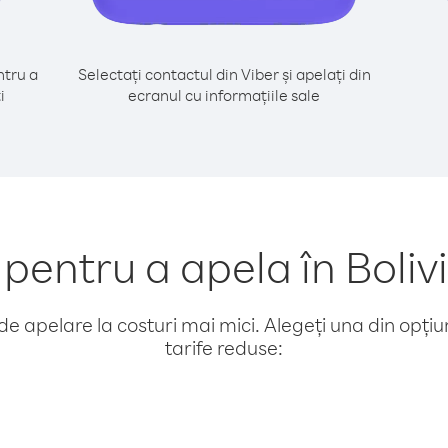
tru a
Selectați contactul din Viber și apelați din
i
ecranul cu informațiile sale
entru a apela în Boliv
e apelare la costuri mai mici. Alegeți una din opțiuni
tarife reduse: