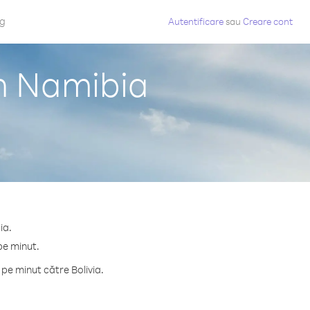
og
Autentificare
sau
Creare cont
in Namibia
ia.
pe minut.
pe minut către Bolivia.