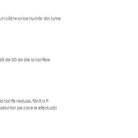
luri către orice număr din lume
 de 30 de zile la tarifele
 tarife reduse, fără a fi
elurilor pe care le efectuați