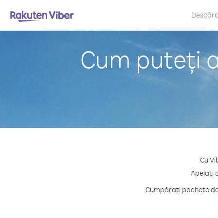
Descăr
Cum puteți a
Cu Vi
Apelați 
Cumpărați pachete de c