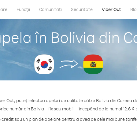
care
Funcții
Comunități
Securitate
Viber Out
Bl
pela în Bolivia din 
ber Out, puteți efectua apeluri de calitate către Bolivia din Coreea d
orice număr din Bolivia – fix sau mobil! – începând de la numai 12.6 ¢ 
redit sau un plan de apelare pentru a avea de cele mai bune tarife 