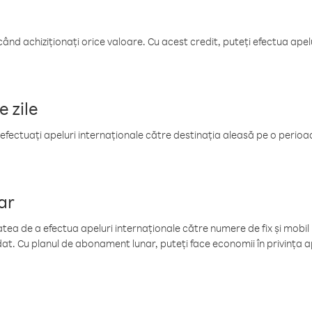
când achiziționați orice valoare. Cu acest credit, puteți efectua ape
e zile
efectuați apeluri internaționale către destinația aleasă pe o perioadă
ar
tea de a efectua apeluri internaționale către numere de fix și mobil la
at. Cu planul de abonament lunar, puteți face economii în privința ap