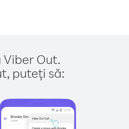
u Viber Out.
, puteți să: