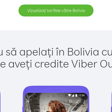
Vizualizați tarifele către Bolivia
 să apelați în Bolivia c
e aveți credite Viber Out