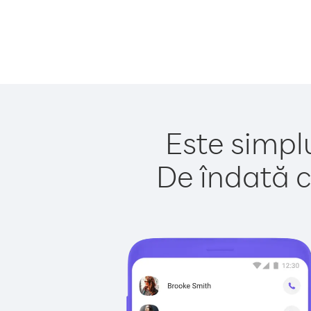
Este simplu
De îndată c