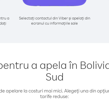
tru a
Selectați contactul din Viber și apelați din
dați
ecranul cu informațiile sale
ntru a apela în Bolivi
Sud
e apelare la costuri mai mici. Alegeți una din opțiuni
tarife reduse: