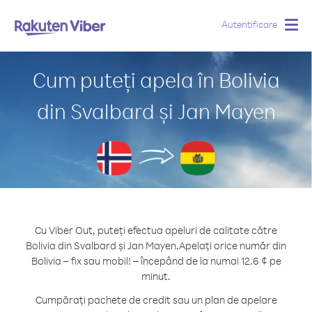
Autentificare
Togg
navig
Cum puteți apela în Bolivia
din Svalbard și Jan Mayen
Cu Viber Out, puteți efectua apeluri de calitate către
Bolivia din Svalbard și Jan Mayen.
Apelați orice număr din
Bolivia – fix sau mobil! – începând de la numai 12.6 ¢ pe
minut.
Cumpărați pachete de credit sau un plan de apelare