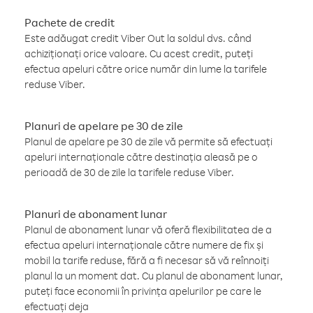
Pachete de credit
Este adăugat credit Viber Out la soldul dvs. când
achiziționați orice valoare. Cu acest credit, puteți
efectua apeluri către orice număr din lume la tarifele
reduse Viber.
Planuri de apelare pe 30 de zile
Planul de apelare pe 30 de zile vă permite să efectuați
apeluri internaționale către destinația aleasă pe o
perioadă de 30 de zile la tarifele reduse Viber.
Planuri de abonament lunar
Planul de abonament lunar vă oferă flexibilitatea de a
efectua apeluri internaționale către numere de fix și
mobil la tarife reduse, fără a fi necesar să vă reînnoiți
planul la un moment dat. Cu planul de abonament lunar,
puteți face economii în privința apelurilor pe care le
efectuați deja