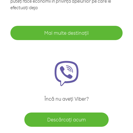
puteți face economii în privința apelurilor pe care le
efectuați deja
Mai multe destinații
Încă nu aveți Viber?
Descărcați acum