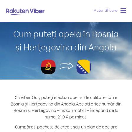
Autentificare
Togg
navig
Cum puteți apela în Bosnia
şi Herţegovina din Angola
Cu Viber Out, puteți efectua apeluri de calitate către
Bosnia şi Herţegovina din Angola.
Apelați orice număr din
Bosnia şi Herţegovina – fix sau mobil! – începând de la
numai 21.9 ¢ pe minut.
Cumpărați pachete de credit sau un plan de apelare