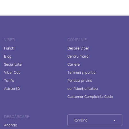
VIBER
COMPANIE
Funcții
Despre Viber
Blog
Centru mărci
Securitate
Cariere
Viber Out
Termeni și politici
Tarife
Politica privind
Asistență
confidențialitatea
Customer Complaints Code
DESCĂRCARE
Română
Android